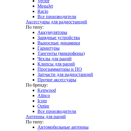
Vector
MegaJet
Racio
Все производители
Аксессуары для радиостанций
По типу:
Аккумуляторы
Зарядные устройства
Выносные динамики
Гарнитуры
Тангенты (микрофоны)
Чехлы для раций
Клипсы для раций
Программаторы и ПО
Запчасти для радиостанций
Прочие аксессуары
По бренду:
Kenwood
Alinco
Icom
Optim
Все производители
Антенны для раций
По типу:
Автомобильные антенны