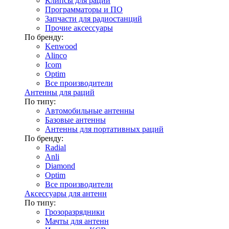
Клипсы для раций
Программаторы и ПО
Запчасти для радиостанций
Прочие аксессуары
По бренду:
Kenwood
Alinco
Icom
Optim
Все производители
Антенны для раций
По типу:
Автомобильные антенны
Базовые антенны
Антенны для портативных раций
По бренду:
Radial
Anli
Diamond
Optim
Все производители
Аксессуары для антенн
По типу:
Грозоразрядники
Мачты для антенн