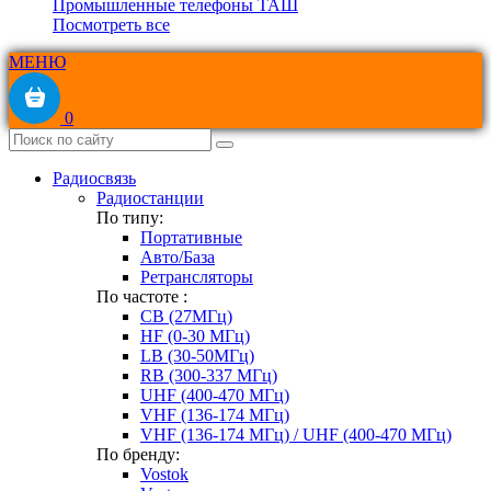
Промышленные телефоны ТАШ
Посмотреть все
МЕНЮ
0
Радиосвязь
Радиостанции
По типу:
Портативные
Авто/База
Ретрансляторы
По частоте :
CB (27МГц)
HF (0-30 МГц)
LB (30-50МГц)
RB (300-337 МГц)
UHF (400-470 МГц)
VHF (136-174 МГц)
VHF (136-174 МГц) / UHF (400-470 МГц)
По бренду:
Vostok