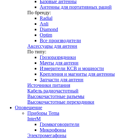
Базовые антенны
Антенны для портативных раций
По бренду:
Radial
Anli
Diamond
Optim
Все производители
Аксессуары для антенн
По типу:
Грозоразрядники
Мачты для антенн
Измерители КСВ и мощности
Крепления и магниты для антенны
Запчасти для антенн
Источники питания
Кабель радиочастотный
Высокочастотные разъемы
Высокочастотные переходники
Оповещение
Приборы Tema
InterM
Громкоговорители
Микрофоны
Электромегафоны