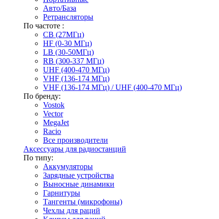
Авто/База
Ретрансляторы
По частоте :
CB (27МГц)
HF (0-30 МГц)
LB (30-50МГц)
RB (300-337 МГц)
UHF (400-470 МГц)
VHF (136-174 МГц)
VHF (136-174 МГц) / UHF (400-470 МГц)
По бренду:
Vostok
Vector
MegaJet
Racio
Все производители
Аксессуары для радиостанций
По типу:
Аккумуляторы
Зарядные устройства
Выносные динамики
Гарнитуры
Тангенты (микрофоны)
Чехлы для раций