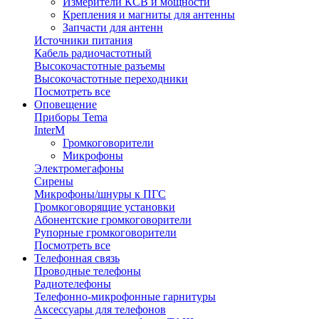
Измерители КСВ и мощности
Крепления и магниты для антенны
Запчасти для антенн
Источники питания
Кабель радиочастотный
Высокочастотные разъемы
Высокочастотные переходники
Посмотреть все
Оповещение
Приборы Tema
InterM
Громкоговорители
Микрофоны
Электромегафоны
Сирены
Микрофоны/шнуры к ПГС
Громкоговорящие установки
Абонентские громкоговорители
Рупорные громкоговорители
Посмотреть все
Телефонная связь
Проводные телефоны
Радиотелефоны
Телефонно-микрофонные гарнитуры
Аксессуары для телефонов