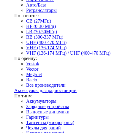
Авто/База
Ретрансляторы
По частоте :
CB (27МГц)
HF (0-30 МГц)
LB (30-50МГц)
RB (300-337 МГц)
UHF (400-470 МГц)
VHF (136-174 МГц)
VHF (136-174 МГц) / UHF (400-470 МГц)
По бренду:
Vostok
Vector
MegaJet
Racio
Все производители
Аксессуары для радиостанций
По типу:
Аккумуляторы
Зарядные устройства
Выносные динамики
Гарнитуры
Тангенты (микрофоны)
Чехлы для раций