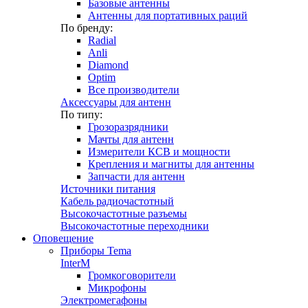
Базовые антенны
Антенны для портативных раций
По бренду:
Radial
Anli
Diamond
Optim
Все производители
Аксессуары для антенн
По типу:
Грозоразрядники
Мачты для антенн
Измерители КСВ и мощности
Крепления и магниты для антенны
Запчасти для антенн
Источники питания
Кабель радиочастотный
Высокочастотные разъемы
Высокочастотные переходники
Оповещение
Приборы Tema
InterM
Громкоговорители
Микрофоны
Электромегафоны