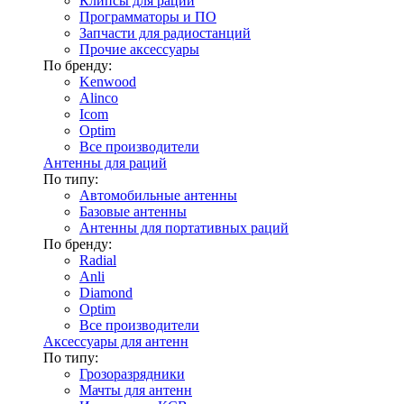
Клипсы для раций
Программаторы и ПО
Запчасти для радиостанций
Прочие аксессуары
По бренду:
Kenwood
Alinco
Icom
Optim
Все производители
Антенны для раций
По типу:
Автомобильные антенны
Базовые антенны
Антенны для портативных раций
По бренду:
Radial
Anli
Diamond
Optim
Все производители
Аксессуары для антенн
По типу:
Грозоразрядники
Мачты для антенн