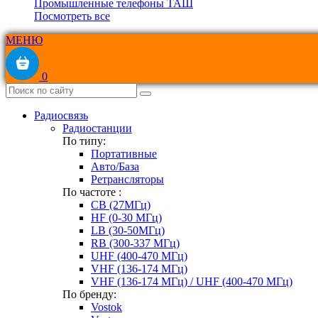
Промышленные телефоны ТАШ
Посмотреть все
МЕНЮ
0
Радиосвязь
Радиостанции
По типу:
Портативные
Авто/База
Ретрансляторы
По частоте :
CB (27МГц)
HF (0-30 МГц)
LB (30-50МГц)
RB (300-337 МГц)
UHF (400-470 МГц)
VHF (136-174 МГц)
VHF (136-174 МГц) / UHF (400-470 МГц)
По бренду:
Vostok