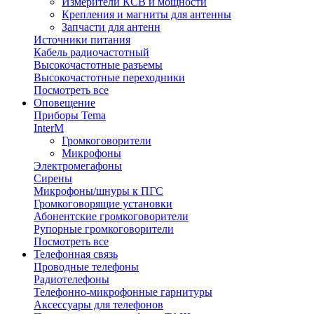
Измерители КСВ и мощности
Крепления и магниты для антенны
Запчасти для антенн
Источники питания
Кабель радиочастотный
Высокочастотные разъемы
Высокочастотные переходники
Посмотреть все
Оповещение
Приборы Tema
InterM
Громкоговорители
Микрофоны
Электромегафоны
Сирены
Микрофоны/шнуры к ПГС
Громкоговорящие установки
Абонентские громкоговорители
Рупорные громкоговорители
Посмотреть все
Телефонная связь
Проводные телефоны
Радиотелефоны
Телефонно-микрофонные гарнитуры
Аксессуары для телефонов