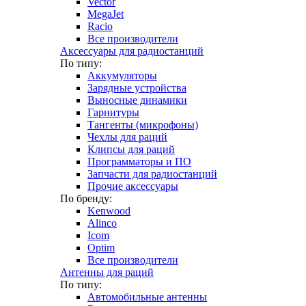
Vector
MegaJet
Racio
Все производители
Аксессуары для радиостанций
По типу:
Аккумуляторы
Зарядные устройства
Выносные динамики
Гарнитуры
Тангенты (микрофоны)
Чехлы для раций
Клипсы для раций
Программаторы и ПО
Запчасти для радиостанций
Прочие аксессуары
По бренду:
Kenwood
Alinco
Icom
Optim
Все производители
Антенны для раций
По типу:
Автомобильные антенны