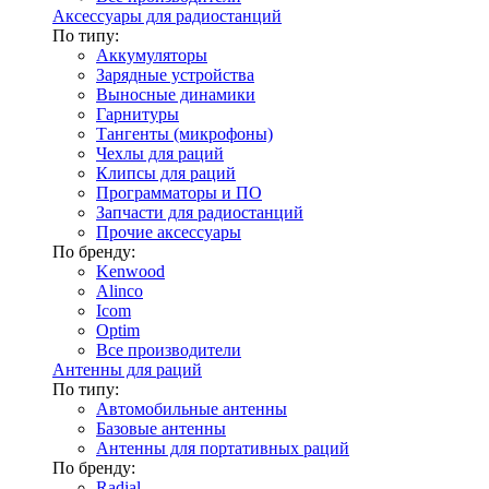
Аксессуары для радиостанций
По типу:
Аккумуляторы
Зарядные устройства
Выносные динамики
Гарнитуры
Тангенты (микрофоны)
Чехлы для раций
Клипсы для раций
Программаторы и ПО
Запчасти для радиостанций
Прочие аксессуары
По бренду:
Kenwood
Alinco
Icom
Optim
Все производители
Антенны для раций
По типу:
Автомобильные антенны
Базовые антенны
Антенны для портативных раций
По бренду:
Radial