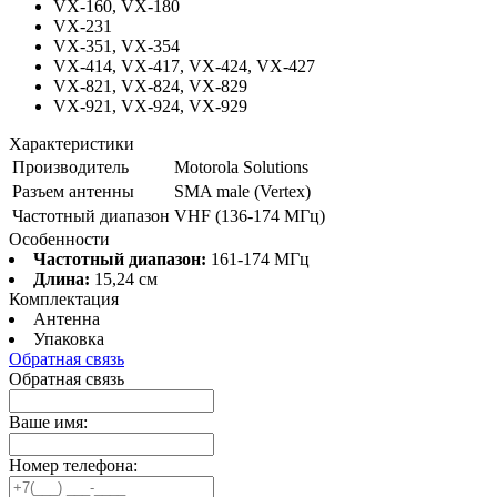
VX-160, VX-180
VX-231
VX-351, VX-354
VX-414, VX-417, VX-424, VX-427
VX-821, VX-824, VX-829
VX-921, VX-924, VX-929
Характеристики
Производитель
Motorola Solutions
Разъем антенны
SMA male (Vertex)
Частотный диапазон
VHF (136-174 МГц)
Особенности
Частотный диапазон:
161-174 МГц
Длина:
15,24 см
Комплектация
Антенна
Упаковка
Обратная связь
Обратная связь
Ваше имя:
Номер телефона: