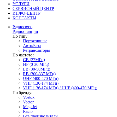
УСЛУГИ
СЕРВИСНЫЙ ЦЕНТР
ИНФО-ЦЕНТР
КОНТАКТЫ
Радиосвязь
Радиостанции
По типу:
Портативные
Авто/База
Ретрансляторы
По частоте :
CB (27МГц)
HF (0-30 МГц)
LB (30-50МГц)
RB (300-337 МГц)
UHF (400-470 МГц)
VHF (136-174 МГц)
VHF (136-174 МГц) / UHF (400-470 МГц)
По бренду:
Vostok
Vector
MegaJet
Racio
Все производители