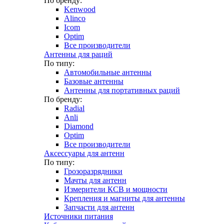
По бренду:
Kenwood
Alinco
Icom
Optim
Все производители
Антенны для раций
По типу:
Автомобильные антенны
Базовые антенны
Антенны для портативных раций
По бренду:
Radial
Anli
Diamond
Optim
Все производители
Аксессуары для антенн
По типу:
Грозоразрядники
Мачты для антенн
Измерители КСВ и мощности
Крепления и магниты для антенны
Запчасти для антенн
Источники питания