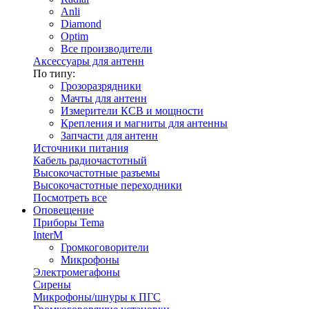
Anli
Diamond
Optim
Все производители
Аксессуары для антенн
По типу:
Грозоразрядники
Мачты для антенн
Измерители КСВ и мощности
Крепления и магниты для антенны
Запчасти для антенн
Источники питания
Кабель радиочастотный
Высокочастотные разъемы
Высокочастотные переходники
Посмотреть все
Оповещение
Приборы Tema
InterM
Громкоговорители
Микрофоны
Электромегафоны
Сирены
Микрофоны/шнуры к ПГС