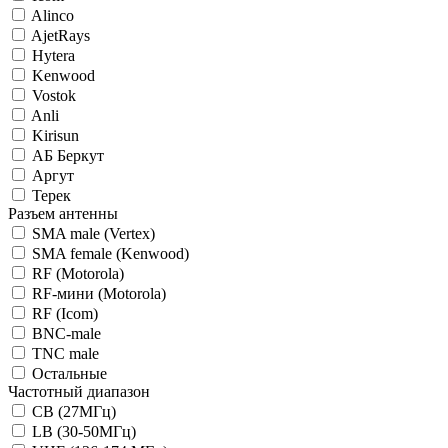
Alinco
AjetRays
Hytera
Kenwood
Vostok
Anli
Kirisun
АБ Беркут
Аргут
Терек
Разъем антенны
SMA male (Vertex)
SMA female (Kenwood)
RF (Motorola)
RF-мини (Motorola)
RF (Icom)
BNC-male
TNC male
Остальные
Частотный диапазон
CB (27МГц)
LB (30-50МГц)