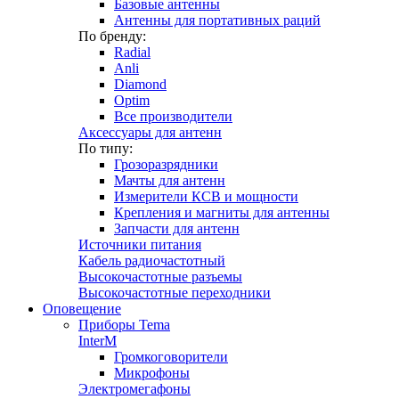
Базовые антенны
Антенны для портативных раций
По бренду:
Radial
Anli
Diamond
Optim
Все производители
Аксессуары для антенн
По типу:
Грозоразрядники
Мачты для антенн
Измерители КСВ и мощности
Крепления и магниты для антенны
Запчасти для антенн
Источники питания
Кабель радиочастотный
Высокочастотные разъемы
Высокочастотные переходники
Оповещение
Приборы Tema
InterM
Громкоговорители
Микрофоны
Электромегафоны