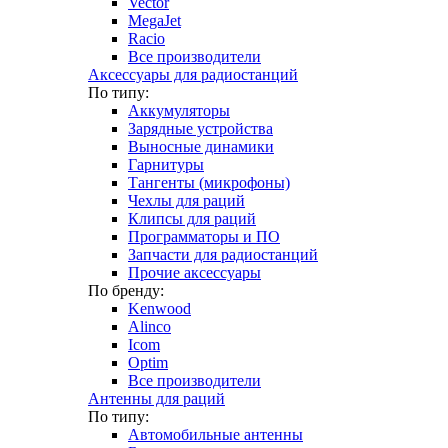
Vector
MegaJet
Racio
Все производители
Аксессуары для радиостанций
По типу:
Аккумуляторы
Зарядные устройства
Выносные динамики
Гарнитуры
Тангенты (микрофоны)
Чехлы для раций
Клипсы для раций
Программаторы и ПО
Запчасти для радиостанций
Прочие аксессуары
По бренду:
Kenwood
Alinco
Icom
Optim
Все производители
Антенны для раций
По типу:
Автомобильные антенны