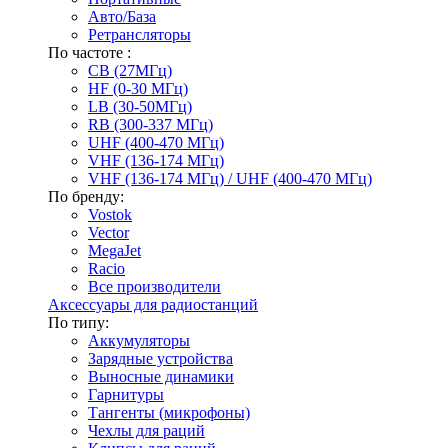
Авто/База
Ретрансляторы
По частоте :
CB (27МГц)
HF (0-30 МГц)
LB (30-50МГц)
RB (300-337 МГц)
UHF (400-470 МГц)
VHF (136-174 МГц)
VHF (136-174 МГц) / UHF (400-470 МГц)
По бренду:
Vostok
Vector
MegaJet
Racio
Все производители
Аксессуары для радиостанций
По типу:
Аккумуляторы
Зарядные устройства
Выносные динамики
Гарнитуры
Тангенты (микрофоны)
Чехлы для раций