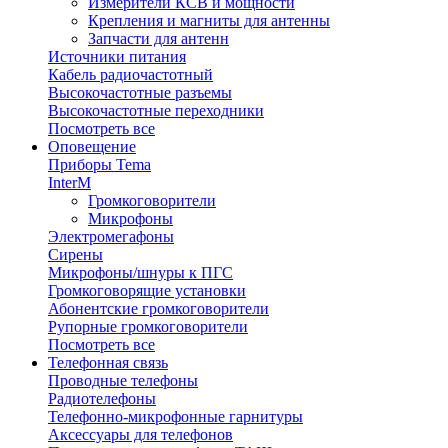
Измерители КСВ и мощности
Крепления и магниты для антенны
Запчасти для антенн
Источники питания
Кабель радиочастотный
Высокочастотные разъемы
Высокочастотные переходники
Посмотреть все
Оповещение
Приборы Tema
InterM
Громкоговорители
Микрофоны
Электромегафоны
Сирены
Микрофоны/шнуры к ПГС
Громкоговорящие установки
Абонентские громкоговорители
Рупорные громкоговорители
Посмотреть все
Телефонная связь
Проводные телефоны
Радиотелефоны
Телефонно-микрофонные гарнитуры
Аксессуары для телефонов