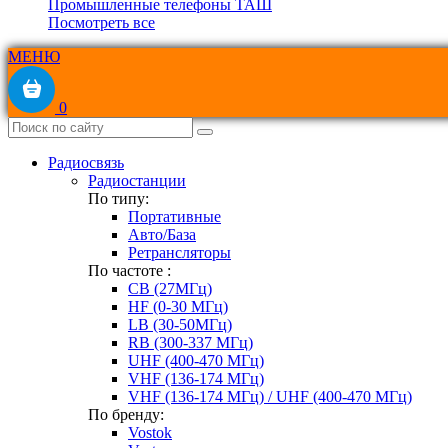
Промышленные телефоны ТАШ
Посмотреть все
МЕНЮ
0
Радиосвязь
Радиостанции
По типу:
Портативные
Авто/База
Ретрансляторы
По частоте :
CB (27МГц)
HF (0-30 МГц)
LB (30-50МГц)
RB (300-337 МГц)
UHF (400-470 МГц)
VHF (136-174 МГц)
VHF (136-174 МГц) / UHF (400-470 МГц)
По бренду:
Vostok