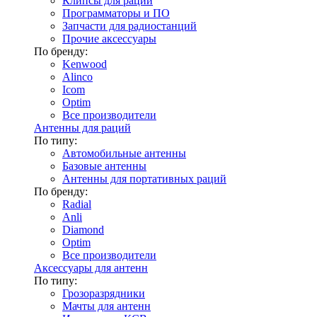
Клипсы для раций
Программаторы и ПО
Запчасти для радиостанций
Прочие аксессуары
По бренду:
Kenwood
Alinco
Icom
Optim
Все производители
Антенны для раций
По типу:
Автомобильные антенны
Базовые антенны
Антенны для портативных раций
По бренду:
Radial
Anli
Diamond
Optim
Все производители
Аксессуары для антенн
По типу:
Грозоразрядники
Мачты для антенн