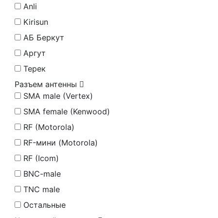
Anli
Kirisun
АБ Беркут
Аргут
Терек
Разъем антенны
SMA male (Vertex)
SMA female (Kenwood)
RF (Motorola)
RF-мини (Motorola)
RF (Icom)
BNC-male
TNC male
Остальные