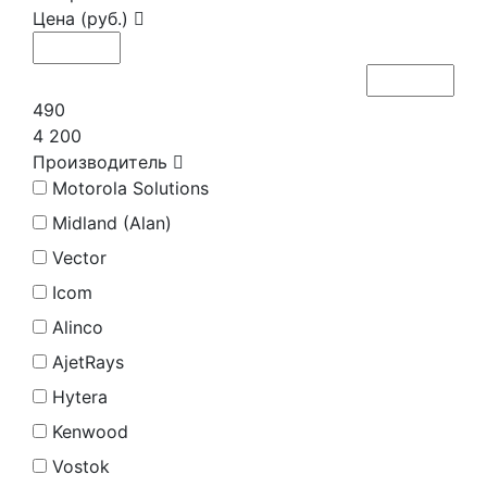
Цена (руб.)
490
4 200
Производитель
Motorola Solutions
Midland (Alan)
Vector
Icom
Alinco
AjetRays
Hytera
Kenwood
Vostok