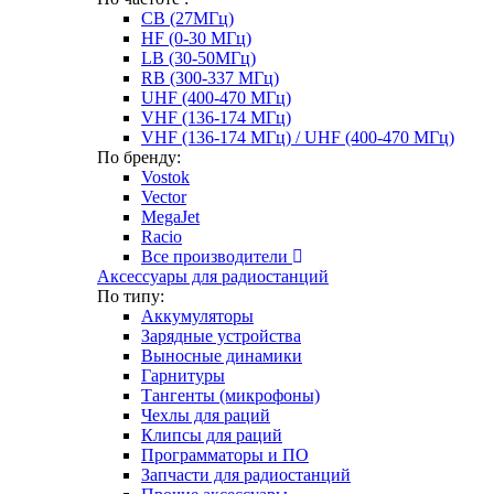
CB (27МГц)
HF (0-30 МГц)
LB (30-50МГц)
RB (300-337 МГц)
UHF (400-470 МГц)
VHF (136-174 МГц)
VHF (136-174 МГц) / UHF (400-470 МГц)
По бренду:
Vostok
Vector
MegaJet
Racio
Все производители
Аксессуары для радиостанций
По типу:
Аккумуляторы
Зарядные устройства
Выносные динамики
Гарнитуры
Тангенты (микрофоны)
Чехлы для раций
Клипсы для раций
Программаторы и ПО
Запчасти для радиостанций