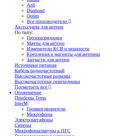
Anli
Diamond
Optim
Все производители
Аксессуары для антенн
По типу:
Грозоразрядники
Мачты для антенн
Измерители КСВ и мощности
Крепления и магниты для антенны
Запчасти для антенн
Источники питания
Кабель радиочастотный
Высокочастотные разъемы
Высокочастотные переходники
Посмотреть все
Оповещение
Приборы Tema
InterM
Громкоговорители
Микрофоны
Электромегафоны
Сирены
Микрофоны/шнуры к ПГС