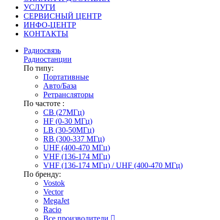
УСЛУГИ
СЕРВИСНЫЙ ЦЕНТР
ИНФО-ЦЕНТР
КОНТАКТЫ
Радиосвязь
Радиостанции
По типу:
Портативные
Авто/База
Ретрансляторы
По частоте :
CB (27МГц)
HF (0-30 МГц)
LB (30-50МГц)
RB (300-337 МГц)
UHF (400-470 МГц)
VHF (136-174 МГц)
VHF (136-174 МГц) / UHF (400-470 МГц)
По бренду:
Vostok
Vector
MegaJet
Racio
Все производители