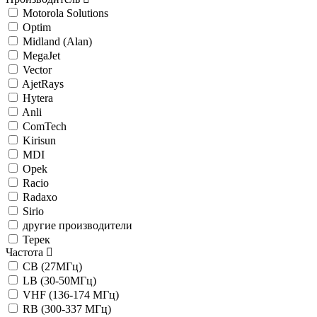
Motorola Solutions
Optim
Midland (Alan)
MegaJet
Vector
AjetRays
Hytera
Anli
ComTech
Kirisun
MDI
Opek
Racio
Radaxo
Sirio
другие производители
Терек
Частота
CB (27МГц)
LB (30-50МГц)
VHF (136-174 МГц)
RB (300-337 МГц)