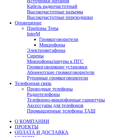
Источники питания
Кабель радиочастотный
Высокочастотные разъемы
Высокочастотные переходники
Оповещение
Приборы Tema
InterM
Громкоговорители
Микрофоны
Электромегафоны
Сирены
Микрофоны/шнуры к ПГС
Громкоговорящие установки
Абонентские громкоговорители
Рупорные громкоговорители
Телефонная связь
Проводные телефоны
Радиотелефоны
Телефонно-микрофонные гарнитуры
Аксессуары для телефонов
Промышленные телефоны ТАШ
О КОМПАНИИ
ПРОЕКТЫ
ОПЛАТА И ДОСТАВКА