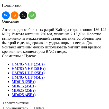
Поделиться:
Описание
Антенна для мобильных раций Хайтера с диапазоном 136-142
МГц. Высота антенны 750 мм, усиление 2.15 дБи. Полотно
выполнено из нержавеющей стали, антенна устойчива при
быстрой езде, выдерживает удары, порывы ветра. Для
монтажа антенны можно использовать магнит или врезное
крепление с коннектором BNC-гнездо.
Совместим с Hytera:
HM785 VHF (25Вт)
HM785 VHF (50 Вт)
HM785 UHF (25Вт)
HM785 UHF (45Вт)
MD615 (25Вт)
MD615 (45Вт)
MD625 (25Вт)
MD625 (45Вт)
Характеристики
Производитель
Hytera