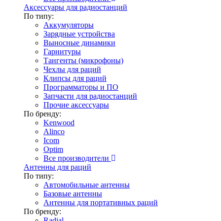
Аксессуары для радиостанций
По типу:
Аккумуляторы
Зарядные устройства
Выносные динамики
Гарнитуры
Тангенты (микрофоны)
Чехлы для раций
Клипсы для раций
Программаторы и ПО
Запчасти для радиостанций
Прочие аксессуары
По бренду:
Kenwood
Alinco
Icom
Optim
Все производители
Антенны для раций
По типу:
Автомобильные антенны
Базовые антенны
Антенны для портативных раций
По бренду:
Radial