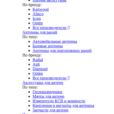
Прочие аксессуары
По бренду:
Kenwood
Alinco
Icom
Optim
Все производители
Антенны для раций
По типу:
Автомобильные антенны
Базовые антенны
Антенны для портативных раций
По бренду:
Radial
Anli
Diamond
Optim
Все производители
Аксессуары для антенн
По типу:
Грозоразрядники
Мачты для антенн
Измерители КСВ и мощности
Крепления и магниты для антенны
Запчасти для антенн