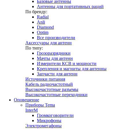
Базовые антенны
Антенны для портативных раций
По бренду:
Radial
Anli
Diamond
Optim
Все производители
Аксессуары для антенн
По типу:
Грозоразрядники
Мачты для антенн
Измерители КСВ и мощности
Крепления и магниты для антенны
Запчасти для антенн
Источники питания
Кабель радиочастотный
Высокочастотные разъемы
Высокочастотные переходники
Оповещение
Приборы Tema
InterM
Громкоговорители
Микрофоны
Электромегафоны