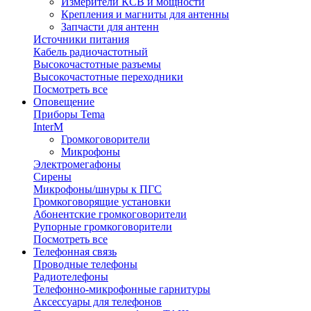
Измерители КСВ и мощности
Крепления и магниты для антенны
Запчасти для антенн
Источники питания
Кабель радиочастотный
Высокочастотные разъемы
Высокочастотные переходники
Посмотреть все
Оповещение
Приборы Tema
InterM
Громкоговорители
Микрофоны
Электромегафоны
Сирены
Микрофоны/шнуры к ПГС
Громкоговорящие установки
Абонентские громкоговорители
Рупорные громкоговорители
Посмотреть все
Телефонная связь
Проводные телефоны
Радиотелефоны
Телефонно-микрофонные гарнитуры
Аксессуары для телефонов