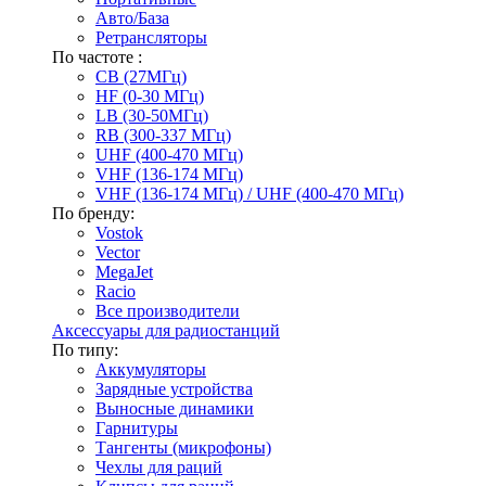
Авто/База
Ретрансляторы
По частоте :
CB (27МГц)
HF (0-30 МГц)
LB (30-50МГц)
RB (300-337 МГц)
UHF (400-470 МГц)
VHF (136-174 МГц)
VHF (136-174 МГц) / UHF (400-470 МГц)
По бренду:
Vostok
Vector
MegaJet
Racio
Все производители
Аксессуары для радиостанций
По типу:
Аккумуляторы
Зарядные устройства
Выносные динамики
Гарнитуры
Тангенты (микрофоны)
Чехлы для раций