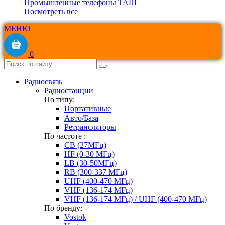
Промышленные телефоны ТАШ
Посмотреть все
МЕНЮ
0
Радиосвязь
Радиостанции
По типу:
Портативные
Авто/База
Ретрансляторы
По частоте :
CB (27МГц)
HF (0-30 МГц)
LB (30-50МГц)
RB (300-337 МГц)
UHF (400-470 МГц)
VHF (136-174 МГц)
VHF (136-174 МГц) / UHF (400-470 МГц)
По бренду:
Vostok