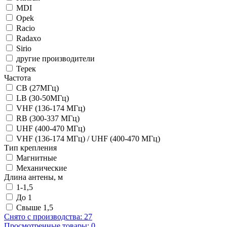
MDI
Opek
Racio
Radaxo
Sirio
другие производители
Терек
Частота
CB (27МГц)
LB (30-50МГц)
VHF (136-174 МГц)
RB (300-337 МГц)
UHF (400-470 МГц)
VHF (136-174 МГц) / UHF (400-470 МГц)
Тип крепления
Магнитные
Механические
Длина антены, м
1-1,5
До 1
Свыше 1,5
Снято с производства:
27
Просмотренные товары:
0