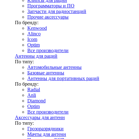
Клипсы для раций
Программаторы и ПО
Запчасти для радиостанций
Прочие аксессуары
По бренду:
Kenwood
Alinco
Icom
Optim
Все производители
Антенны для раций
По типу:
Автомобильные антенны
Базовые антенны
Антенны для портативных раций
По бренду:
Radial
Anli
Diamond
Optim
Все производители
Аксессуары для антенн
По типу:
Грозоразрядники
Мачты для антенн