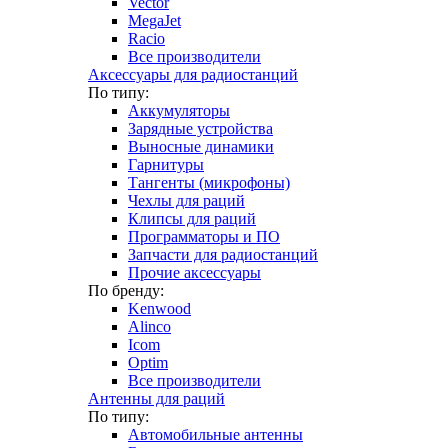
Vector
MegaJet
Racio
Все производители
Аксессуары для радиостанций
По типу:
Аккумуляторы
Зарядные устройства
Выносные динамики
Гарнитуры
Тангенты (микрофоны)
Чехлы для раций
Клипсы для раций
Программаторы и ПО
Запчасти для радиостанций
Прочие аксессуары
По бренду:
Kenwood
Alinco
Icom
Optim
Все производители
Антенны для раций
По типу:
Автомобильные антенны