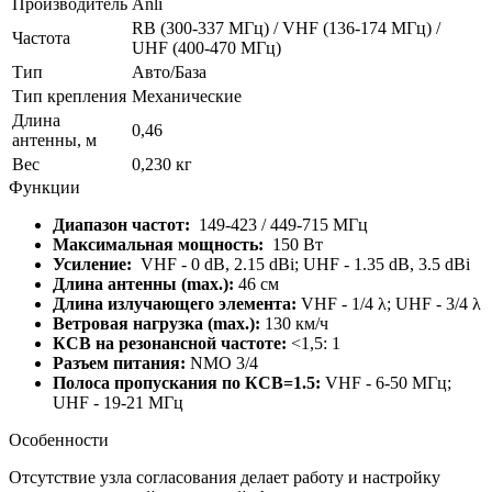
Производитель
Anli
RB (300-337 МГц) / VHF (136-174 МГц) /
Частота
UHF (400-470 МГц)
Тип
Авто/База
Тип крепления
Механические
Длина
0,46
антенны, м
Вес
0,230 кг
Функции
Диапазон частот:
149-423 / 449-715 МГц
Максимальная мощность:
150 Вт
Усиление:
VHF - 0 dB, 2.15 dBi; UHF - 1.35 dB, 3.5 dBi
Длина антенны (max.):
46 см
Длина излучающего элемента:
VHF - 1/4 λ; UHF - 3/4 λ
Ветровая нагрузка (max.):
130 км/ч
КСВ на резонансной частоте:
<1,5: 1
Разъем питания:
NMO 3/4
Полоса пропускания по КСВ=1.5:
VHF - 6-50 МГц;
UHF - 19-21 МГц
Особенности
Отсутствие узла согласования делает работу и настройку