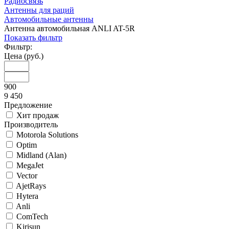
Радиосвязь
Антенны для раций
Автомобильные антенны
Антенна автомобильная ANLI AT-5R
Показать фильтр
Фильтр:
Цена (руб.)
900
9 450
Предложение
Хит продаж
Производитель
Motorola Solutions
Optim
Midland (Alan)
MegaJet
Vector
AjetRays
Hytera
Anli
ComTech
Kirisun