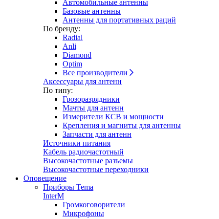
Автомобильные антенны
Базовые антенны
Антенны для портативных раций
По бренду:
Radial
Anli
Diamond
Optim
Все производители
Аксессуары для антенн
По типу:
Грозоразрядники
Мачты для антенн
Измерители КСВ и мощности
Крепления и магниты для антенны
Запчасти для антенн
Источники питания
Кабель радиочастотный
Высокочастотные разъемы
Высокочастотные переходники
Оповещение
Приборы Tema
InterM
Громкоговорители
Микрофоны