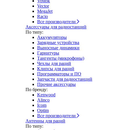
Vostok
Vector
MegaJet
Racio
Все производители
Аксессуары для радиостанций
По типу:
Аккумуляторы
Зарядные устройства
Выносные динамики
Гарнитуры
Тангенты (микрофоны)
Чехлы для раций
Клипсы для раций
Программаторы и ПО
Запчасти для радиостанций
Прочие аксессуары
По бренду:
Kenwood
Alinco
Icom
Optim
Все производители
Антенны для раций
По типу: