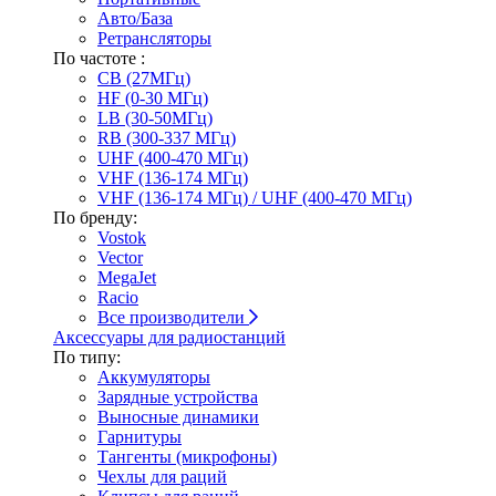
Авто/База
Ретрансляторы
По частоте :
CB (27МГц)
HF (0-30 МГц)
LB (30-50МГц)
RB (300-337 МГц)
UHF (400-470 МГц)
VHF (136-174 МГц)
VHF (136-174 МГц) / UHF (400-470 МГц)
По бренду:
Vostok
Vector
MegaJet
Racio
Все производители
Аксессуары для радиостанций
По типу:
Аккумуляторы
Зарядные устройства
Выносные динамики
Гарнитуры
Тангенты (микрофоны)
Чехлы для раций