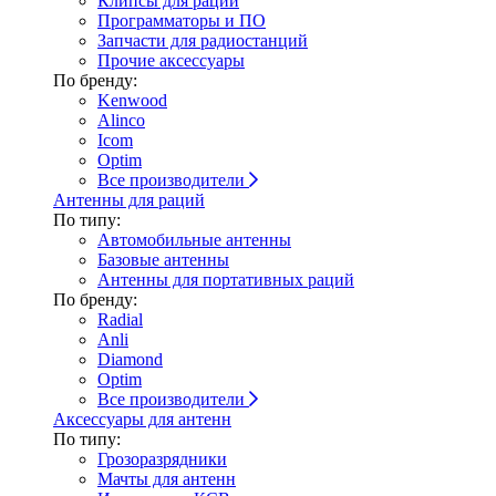
Клипсы для раций
Программаторы и ПО
Запчасти для радиостанций
Прочие аксессуары
По бренду:
Kenwood
Alinco
Icom
Optim
Все производители
Антенны для раций
По типу:
Автомобильные антенны
Базовые антенны
Антенны для портативных раций
По бренду:
Radial
Anli
Diamond
Optim
Все производители
Аксессуары для антенн
По типу:
Грозоразрядники
Мачты для антенн