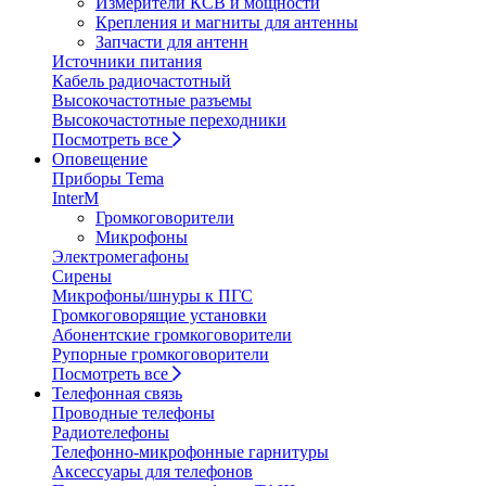
Измерители КСВ и мощности
Крепления и магниты для антенны
Запчасти для антенн
Источники питания
Кабель радиочастотный
Высокочастотные разъемы
Высокочастотные переходники
Посмотреть все
Оповещение
Приборы Tema
InterM
Громкоговорители
Микрофоны
Электромегафоны
Сирены
Микрофоны/шнуры к ПГС
Громкоговорящие установки
Абонентские громкоговорители
Рупорные громкоговорители
Посмотреть все
Телефонная связь
Проводные телефоны
Радиотелефоны
Телефонно-микрофонные гарнитуры
Аксессуары для телефонов