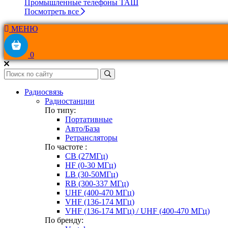
Промышленные телефоны ТАШ
Посмотреть все
МЕНЮ
0
Радиосвязь
Радиостанции
По типу:
Портативные
Авто/База
Ретрансляторы
По частоте :
CB (27МГц)
HF (0-30 МГц)
LB (30-50МГц)
RB (300-337 МГц)
UHF (400-470 МГц)
VHF (136-174 МГц)
VHF (136-174 МГц) / UHF (400-470 МГц)
По бренду: