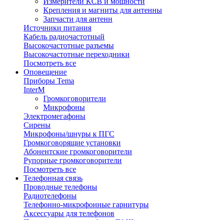
Измерители КСВ и мощности
Крепления и магниты для антенны
Запчасти для антенн
Источники питания
Кабель радиочастотный
Высокочастотные разъемы
Высокочастотные переходники
Посмотреть все
Оповещение
Приборы Tema
InterM
Громкоговорители
Микрофоны
Электромегафоны
Сирены
Микрофоны/шнуры к ПГС
Громкоговорящие установки
Абонентские громкоговорители
Рупорные громкоговорители
Посмотреть все
Телефонная связь
Проводные телефоны
Радиотелефоны
Телефонно-микрофонные гарнитуры
Аксессуары для телефонов