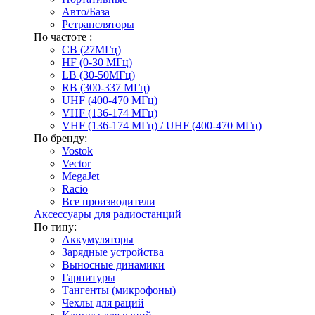
Авто/База
Ретрансляторы
По частоте :
CB (27МГц)
HF (0-30 МГц)
LB (30-50МГц)
RB (300-337 МГц)
UHF (400-470 МГц)
VHF (136-174 МГц)
VHF (136-174 МГц) / UHF (400-470 МГц)
По бренду:
Vostok
Vector
MegaJet
Racio
Все производители
Аксессуары для радиостанций
По типу:
Аккумуляторы
Зарядные устройства
Выносные динамики
Гарнитуры
Тангенты (микрофоны)
Чехлы для раций