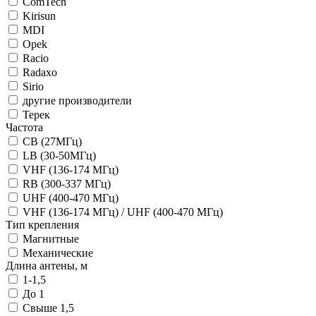
ComTech
Kirisun
MDI
Opek
Racio
Radaxo
Sirio
другие производители
Терек
Частота
CB (27МГц)
LB (30-50МГц)
VHF (136-174 МГц)
RB (300-337 МГц)
UHF (400-470 МГц)
VHF (136-174 МГц) / UHF (400-470 МГц)
Тип крепления
Магнитные
Механические
Длина антены, м
1-1,5
До 1
Свыше 1,5