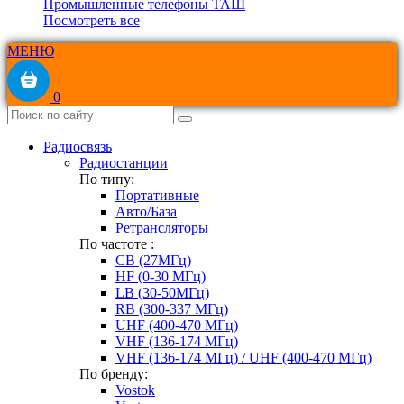
Промышленные телефоны ТАШ
Посмотреть все
МЕНЮ
0
Радиосвязь
Радиостанции
По типу:
Портативные
Авто/База
Ретрансляторы
По частоте :
CB (27МГц)
HF (0-30 МГц)
LB (30-50МГц)
RB (300-337 МГц)
UHF (400-470 МГц)
VHF (136-174 МГц)
VHF (136-174 МГц) / UHF (400-470 МГц)
По бренду:
Vostok