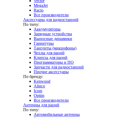
Vector
MegaJet
Racio
Все производители
Аксессуары для радиостанций
По типу:
Аккумуляторы
Зарядные устройства
Выносные динамики
Гарнитуры
Тангенты (микрофоны)
Чехлы для раций
Клипсы для раций
Программаторы и ПО
Запчасти для радиостанций
Прочие аксессуары
По бренду:
Kenwood
Alinco
Icom
Optim
Все производители
Антенны для раций
По типу:
Автомобильные антенны