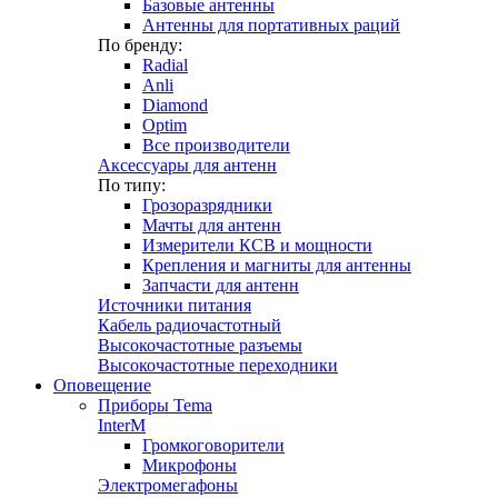
Базовые антенны
Антенны для портативных раций
По бренду:
Radial
Anli
Diamond
Optim
Все производители
Аксессуары для антенн
По типу:
Грозоразрядники
Мачты для антенн
Измерители КСВ и мощности
Крепления и магниты для антенны
Запчасти для антенн
Источники питания
Кабель радиочастотный
Высокочастотные разъемы
Высокочастотные переходники
Оповещение
Приборы Tema
InterM
Громкоговорители
Микрофоны
Электромегафоны