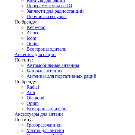
Клипсы для раций
Программаторы и ПО
Запчасти для радиостанций
Прочие аксессуары
По бренду:
Kenwood
Alinco
Icom
Optim
Все производители
Антенны для раций
По типу:
Автомобильные антенны
Базовые антенны
Антенны для портативных раций
По бренду:
Radial
Anli
Diamond
Optim
Все производители
Аксессуары для антенн
По типу:
Грозоразрядники
Мачты для антенн