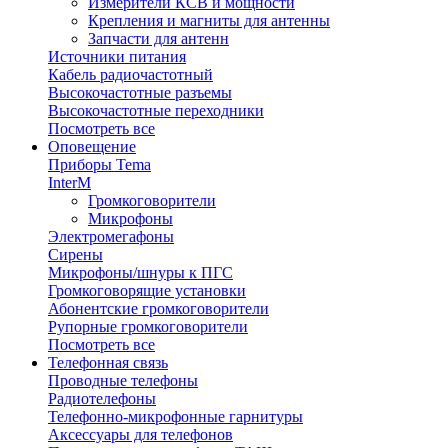
Измерители КСВ и мощности
Крепления и магниты для антенны
Запчасти для антенн
Источники питания
Кабель радиочастотный
Высокочастотные разъемы
Высокочастотные переходники
Посмотреть все
Оповещение
Приборы Tema
InterM
Громкоговорители
Микрофоны
Электромегафоны
Сирены
Микрофоны/шнуры к ПГС
Громкоговорящие установки
Абонентские громкоговорители
Рупорные громкоговорители
Посмотреть все
Телефонная связь
Проводные телефоны
Радиотелефоны
Телефонно-микрофонные гарнитуры
Аксессуары для телефонов