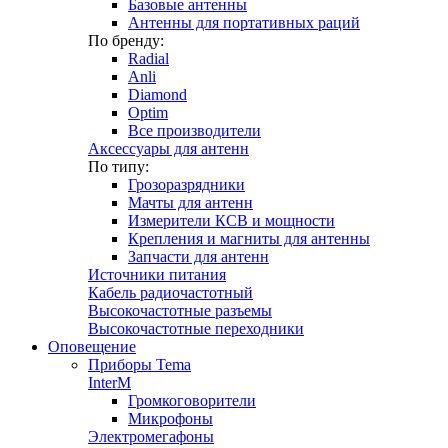
Базовые антенны
Антенны для портативных раций
По бренду:
Radial
Anli
Diamond
Optim
Все производители
Аксессуары для антенн
По типу:
Грозоразрядники
Мачты для антенн
Измерители КСВ и мощности
Крепления и магниты для антенны
Запчасти для антенн
Источники питания
Кабель радиочастотный
Высокочастотные разъемы
Высокочастотные переходники
Оповещение
Приборы Tema
InterM
Громкоговорители
Микрофоны
Электромегафоны