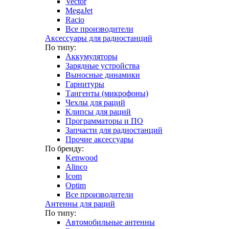
Vector
MegaJet
Racio
Все производители
Аксессуары для радиостанций
По типу:
Аккумуляторы
Зарядные устройства
Выносные динамики
Гарнитуры
Тангенты (микрофоны)
Чехлы для раций
Клипсы для раций
Программаторы и ПО
Запчасти для радиостанций
Прочие аксессуары
По бренду:
Kenwood
Alinco
Icom
Optim
Все производители
Антенны для раций
По типу:
Автомобильные антенны