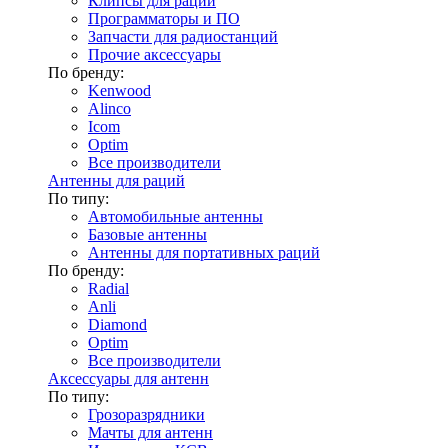
Клипсы для раций
Программаторы и ПО
Запчасти для радиостанций
Прочие аксессуары
По бренду:
Kenwood
Alinco
Icom
Optim
Все производители
Антенны для раций
По типу:
Автомобильные антенны
Базовые антенны
Антенны для портативных раций
По бренду:
Radial
Anli
Diamond
Optim
Все производители
Аксессуары для антенн
По типу:
Грозоразрядники
Мачты для антенн