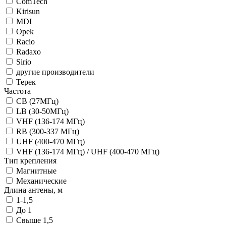
ComTech
Kirisun
MDI
Opek
Racio
Radaxo
Sirio
другие производители
Терек
Частота
CB (27МГц)
LB (30-50МГц)
VHF (136-174 МГц)
RB (300-337 МГц)
UHF (400-470 МГц)
VHF (136-174 МГц) / UHF (400-470 МГц)
Тип крепления
Магнитные
Механические
Длина антены, м
1-1,5
До 1
Свыше 1,5