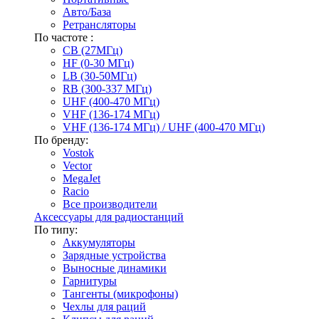
Авто/База
Ретрансляторы
По частоте :
CB (27МГц)
HF (0-30 МГц)
LB (30-50МГц)
RB (300-337 МГц)
UHF (400-470 МГц)
VHF (136-174 МГц)
VHF (136-174 МГц) / UHF (400-470 МГц)
По бренду:
Vostok
Vector
MegaJet
Racio
Все производители
Аксессуары для радиостанций
По типу:
Аккумуляторы
Зарядные устройства
Выносные динамики
Гарнитуры
Тангенты (микрофоны)
Чехлы для раций