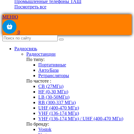
Промышленные телефоны ТАШ
Посмотреть все
МЕНЮ
0
Радиосвязь
Радиостанции
По типу:
Портативные
Авто/База
Ретрансляторы
По частоте :
CB (27МГц)
HF (0-30 МГц)
LB (30-50МГц)
RB (300-337 МГц)
UHF (400-470 МГц)
VHF (136-174 МГц)
VHF (136-174 МГц) / UHF (400-470 МГц)
По бренду:
Vostok