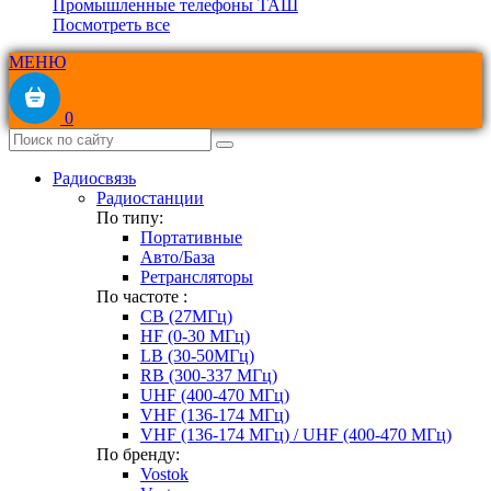
Промышленные телефоны ТАШ
Посмотреть все
МЕНЮ
0
Радиосвязь
Радиостанции
По типу:
Портативные
Авто/База
Ретрансляторы
По частоте :
CB (27МГц)
HF (0-30 МГц)
LB (30-50МГц)
RB (300-337 МГц)
UHF (400-470 МГц)
VHF (136-174 МГц)
VHF (136-174 МГц) / UHF (400-470 МГц)
По бренду:
Vostok