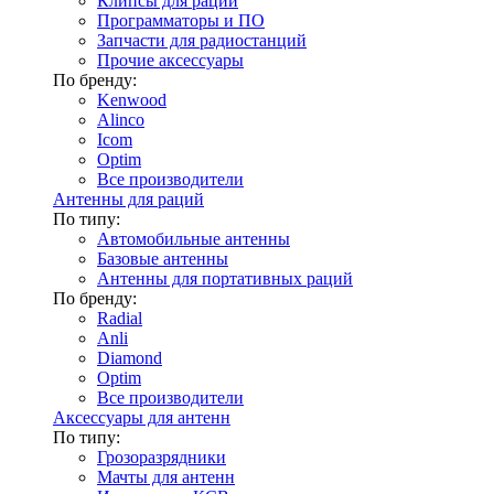
Клипсы для раций
Программаторы и ПО
Запчасти для радиостанций
Прочие аксессуары
По бренду:
Kenwood
Alinco
Icom
Optim
Все производители
Антенны для раций
По типу:
Автомобильные антенны
Базовые антенны
Антенны для портативных раций
По бренду:
Radial
Anli
Diamond
Optim
Все производители
Аксессуары для антенн
По типу:
Грозоразрядники
Мачты для антенн