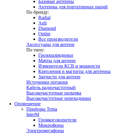
Базовые антенны
Антенны для портативных раций
По бренду:
Radial
Anli
Diamond
Optim
Все производители
Аксессуары для антенн
По типу:
Грозоразрядники
Мачты для антенн
Измерители КСВ и мощности
Крепления и магниты для антенны
Запчасти для антенн
Источники питания
Кабель радиочастотный
Высокочастотные разъемы
Высокочастотные переходники
Оповещение
Приборы Tema
InterM
Громкоговорители
Микрофоны
Электромегафоны