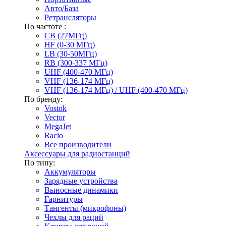
Авто/База
Ретрансляторы
По частоте :
CB (27МГц)
HF (0-30 МГц)
LB (30-50МГц)
RB (300-337 МГц)
UHF (400-470 МГц)
VHF (136-174 МГц)
VHF (136-174 МГц) / UHF (400-470 МГц)
По бренду:
Vostok
Vector
MegaJet
Racio
Все производители
Аксессуары для радиостанций
По типу:
Аккумуляторы
Зарядные устройства
Выносные динамики
Гарнитуры
Тангенты (микрофоны)
Чехлы для раций