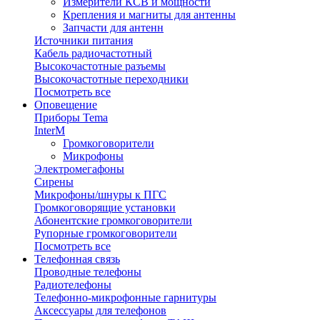
Измерители КСВ и мощности
Крепления и магниты для антенны
Запчасти для антенн
Источники питания
Кабель радиочастотный
Высокочастотные разъемы
Высокочастотные переходники
Посмотреть все
Оповещение
Приборы Tema
InterM
Громкоговорители
Микрофоны
Электромегафоны
Сирены
Микрофоны/шнуры к ПГС
Громкоговорящие установки
Абонентские громкоговорители
Рупорные громкоговорители
Посмотреть все
Телефонная связь
Проводные телефоны
Радиотелефоны
Телефонно-микрофонные гарнитуры
Аксессуары для телефонов