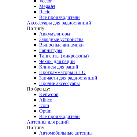
Vector
MegaJet
Racio
Все производители
Аксессуары для радиостанций
По типу:
Аккумуляторы
Зарядные устройства
Выносные динамики
Гарнитуры
Тангенты (микрофоны)
Чехлы для раций
Клипсы для раций
Программаторы и ПО
Запчасти для радиостанций
Прочие аксессуары
По бренду:
Kenwood
Alinco
Icom
Optim
Все производители
Антенны для раций
По типу:
Автомобильные антенны