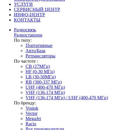
УСЛУГИ
СЕРВИСНЫЙ ЦЕНТР
ИНФО-ЦЕНТР
КОНТАКТЫ
Радиосвязь
Радиостанции
По типу:
Портативные
Авто/База
Ретрансляторы
По частоте :
CB (27МГц)
HF (0-30 МГц)
LB (30-50МГц)
RB (300-337 МГц)
UHF (400-470 МГц)
VHF (136-174 МГц)
VHF (136-174 МГц) / UHF (400-470 МГц)
По бренду:
Vostok
Vector
MegaJet
Racio
Все производители