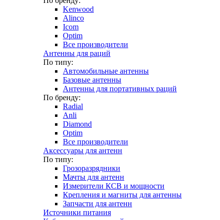
По бренду:
Kenwood
Alinco
Icom
Optim
Все производители
Антенны для раций
По типу:
Автомобильные антенны
Базовые антенны
Антенны для портативных раций
По бренду:
Radial
Anli
Diamond
Optim
Все производители
Аксессуары для антенн
По типу:
Грозоразрядники
Мачты для антенн
Измерители КСВ и мощности
Крепления и магниты для антенны
Запчасти для антенн
Источники питания