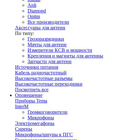
Anli
Diamond
Optim
Все производители
Аксессуары для антенн
По типу:
Грозоразрядники
Мачты для антенн
Измерители КСВ и мощности
Крепления и магниты для антенны
Запчасти для антенн
Источники питания
Кабель радиочастотный
Высокочастотные разъемы
Высокочастотные переходники
Посмотреть все
Оповещение
Приборы Tema
InterM
Громкоговорители
Микрофоны
Электромегафоны
Сирены
Микрофоны/шнуры к ПГС