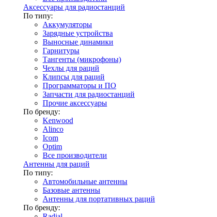
Аксессуары для радиостанций
По типу:
Аккумуляторы
Зарядные устройства
Выносные динамики
Гарнитуры
Тангенты (микрофоны)
Чехлы для раций
Клипсы для раций
Программаторы и ПО
Запчасти для радиостанций
Прочие аксессуары
По бренду:
Kenwood
Alinco
Icom
Optim
Все производители
Антенны для раций
По типу:
Автомобильные антенны
Базовые антенны
Антенны для портативных раций
По бренду:
Radial