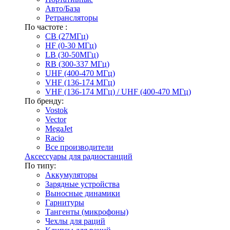
Авто/База
Ретрансляторы
По частоте :
CB (27МГц)
HF (0-30 МГц)
LB (30-50МГц)
RB (300-337 МГц)
UHF (400-470 МГц)
VHF (136-174 МГц)
VHF (136-174 МГц) / UHF (400-470 МГц)
По бренду:
Vostok
Vector
MegaJet
Racio
Все производители
Аксессуары для радиостанций
По типу:
Аккумуляторы
Зарядные устройства
Выносные динамики
Гарнитуры
Тангенты (микрофоны)
Чехлы для раций