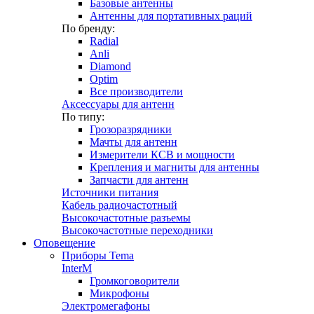
Базовые антенны
Антенны для портативных раций
По бренду:
Radial
Anli
Diamond
Optim
Все производители
Аксессуары для антенн
По типу:
Грозоразрядники
Мачты для антенн
Измерители КСВ и мощности
Крепления и магниты для антенны
Запчасти для антенн
Источники питания
Кабель радиочастотный
Высокочастотные разъемы
Высокочастотные переходники
Оповещение
Приборы Tema
InterM
Громкоговорители
Микрофоны
Электромегафоны