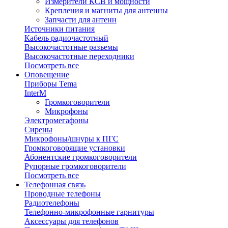
Измерители КСВ и мощности
Крепления и магниты для антенны
Запчасти для антенн
Источники питания
Кабель радиочастотный
Высокочастотные разъемы
Высокочастотные переходники
Посмотреть все
Оповещение
Приборы Tema
InterM
Громкоговорители
Микрофоны
Электромегафоны
Сирены
Микрофоны/шнуры к ПГС
Громкоговорящие установки
Абонентские громкоговорители
Рупорные громкоговорители
Посмотреть все
Телефонная связь
Проводные телефоны
Радиотелефоны
Телефонно-микрофонные гарнитуры
Аксессуары для телефонов