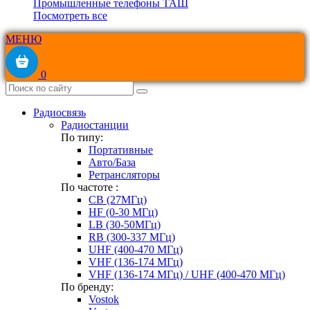
Промышленные телефоны ТАШ
Посмотреть все
МЕНЮ
0
Радиосвязь
Радиостанции
По типу:
Портативные
Авто/База
Ретрансляторы
По частоте :
CB (27МГц)
HF (0-30 МГц)
LB (30-50МГц)
RB (300-337 МГц)
UHF (400-470 МГц)
VHF (136-174 МГц)
VHF (136-174 МГц) / UHF (400-470 МГц)
По бренду:
Vostok