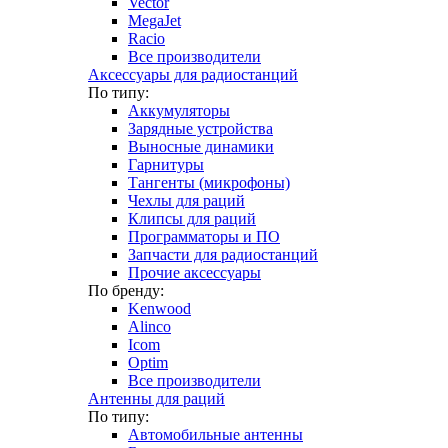
Vector
MegaJet
Racio
Все производители
Аксессуары для радиостанций
По типу:
Аккумуляторы
Зарядные устройства
Выносные динамики
Гарнитуры
Тангенты (микрофоны)
Чехлы для раций
Клипсы для раций
Программаторы и ПО
Запчасти для радиостанций
Прочие аксессуары
По бренду:
Kenwood
Alinco
Icom
Optim
Все производители
Антенны для раций
По типу:
Автомобильные антенны