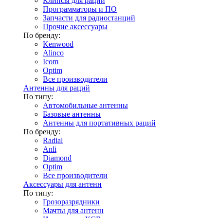
Клипсы для раций
Программаторы и ПО
Запчасти для радиостанций
Прочие аксессуары
По бренду:
Kenwood
Alinco
Icom
Optim
Все производители
Антенны для раций
По типу:
Автомобильные антенны
Базовые антенны
Антенны для портативных раций
По бренду:
Radial
Anli
Diamond
Optim
Все производители
Аксессуары для антенн
По типу:
Грозоразрядники
Мачты для антенн