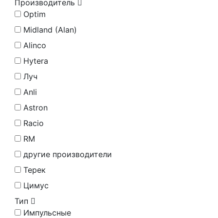
Производитель
Optim
Midland (Alan)
Alinco
Hytera
Луч
Anli
Astron
Racio
RM
другие производители
Терек
Цимус
Тип
Импульсные