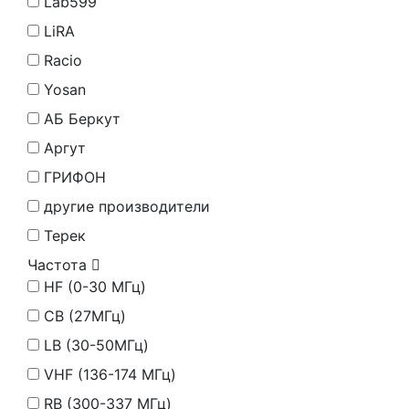
Lab599
LiRA
Racio
Yosan
АБ Беркут
Аргут
ГРИФОН
другие производители
Терек
Частота
HF (0-30 МГц)
CB (27МГц)
LB (30-50МГц)
VHF (136-174 МГц)
RB (300-337 МГц)