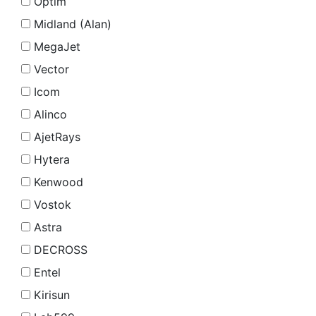
Optim
Midland (Alan)
MegaJet
Vector
Icom
Alinco
AjetRays
Hytera
Kenwood
Vostok
Astra
DECROSS
Entel
Kirisun