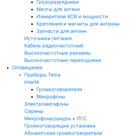
Грозоразрядники
Мачты для антенн
Измерители КСВ и мощности
Крепления и магниты для антенны
Запчасти для антенн
Источники питания
Кабель радиочастотный
Высокочастотные разъемы
Высокочастотные переходники
Оповещение
Приборы Tema
InterM
Громкоговорители
Микрофоны
Электромегафоны
Сирены
Микрофоны/шнуры к ПГС
Громкоговорящие установки
Абонентские громкоговорители