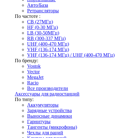
Авто/База
Ретрансляторы
По частоте :
CB (27МГц)
HF (0-30 МГц)
LB (30-50МГц)
RB (300-337 МГц)
UHF (400-470 МГц)
VHF (136-174 МГц)
VHF (136-174 МГц) / UHF (400-470 МГц)
По бренду:
Vostok
Vector
MegaJet
Racio
Все производители
Аксессуары для радиостанций
По типу:
Аккумуляторы
Зарядные устройства
Выносные динамики
Гарнитуры
Тангенты (микрофоны)
Чехлы для раций