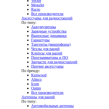
Vector
MegaJet
Racio
Все производители
Аксессуары для радиостанций
По типу:
Аккумуляторы
Зарядные устройства
Выносные динамики
Гарнитуры
Тангенты (микрофоны)
Чехлы для раций
Клипсы для раций
Программаторы и ПО
Запчасти для радиостанций
Прочие аксессуары
По бренду:
Kenwood
Alinco
Icom
Optim
Все производители
Антенны для раций
По типу:
Автомобильные антенны