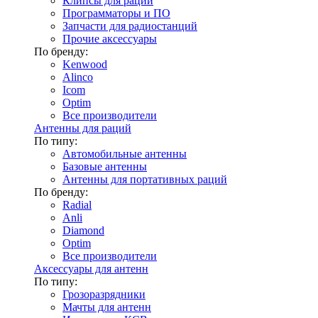
Клипсы для раций
Программаторы и ПО
Запчасти для радиостанций
Прочие аксессуары
По бренду:
Kenwood
Alinco
Icom
Optim
Все производители
Антенны для раций
По типу:
Автомобильные антенны
Базовые антенны
Антенны для портативных раций
По бренду:
Radial
Anli
Diamond
Optim
Все производители
Аксессуары для антенн
По типу:
Грозоразрядники
Мачты для антенн