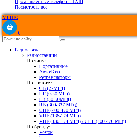
Промышленные телефоны ТАШ
Посмотреть все
МЕНЮ
0
Радиосвязь
Радиостанции
По типу:
Портативные
Авто/База
Ретрансляторы
По частоте :
CB (27МГц)
HF (0-30 МГц)
LB (30-50МГц)
RB (300-337 МГц)
UHF (400-470 МГц)
VHF (136-174 МГц)
VHF (136-174 МГц) / UHF (400-470 МГц)
По бренду:
Vostok