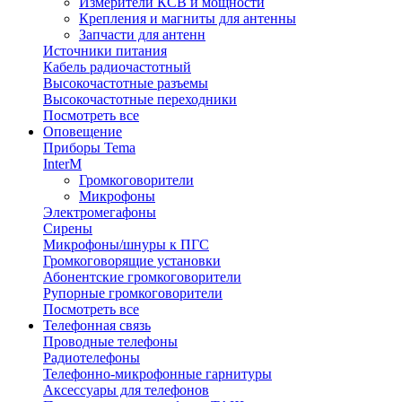
Измерители КСВ и мощности
Крепления и магниты для антенны
Запчасти для антенн
Источники питания
Кабель радиочастотный
Высокочастотные разъемы
Высокочастотные переходники
Посмотреть все
Оповещение
Приборы Tema
InterM
Громкоговорители
Микрофоны
Электромегафоны
Сирены
Микрофоны/шнуры к ПГС
Громкоговорящие установки
Абонентские громкоговорители
Рупорные громкоговорители
Посмотреть все
Телефонная связь
Проводные телефоны
Радиотелефоны
Телефонно-микрофонные гарнитуры
Аксессуары для телефонов