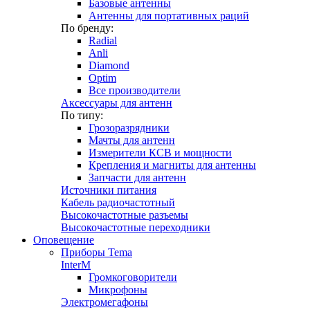
Базовые антенны
Антенны для портативных раций
По бренду:
Radial
Anli
Diamond
Optim
Все производители
Аксессуары для антенн
По типу:
Грозоразрядники
Мачты для антенн
Измерители КСВ и мощности
Крепления и магниты для антенны
Запчасти для антенн
Источники питания
Кабель радиочастотный
Высокочастотные разъемы
Высокочастотные переходники
Оповещение
Приборы Tema
InterM
Громкоговорители
Микрофоны
Электромегафоны