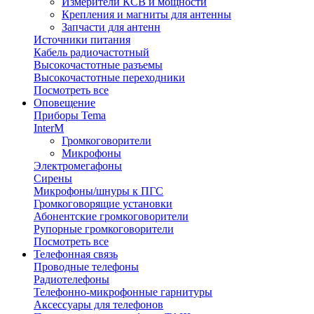
Измерители КСВ и мощности
Крепления и магниты для антенны
Запчасти для антенн
Источники питания
Кабель радиочастотный
Высокочастотные разъемы
Высокочастотные переходники
Посмотреть все
Оповещение
Приборы Tema
InterM
Громкоговорители
Микрофоны
Электромегафоны
Сирены
Микрофоны/шнуры к ПГС
Громкоговорящие установки
Абонентские громкоговорители
Рупорные громкоговорители
Посмотреть все
Телефонная связь
Проводные телефоны
Радиотелефоны
Телефонно-микрофонные гарнитуры
Аксессуары для телефонов