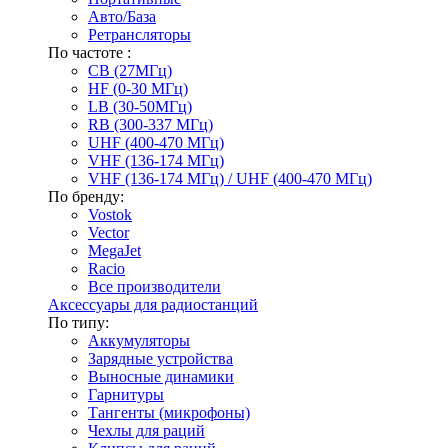
Авто/База
Ретрансляторы
По частоте :
CB (27МГц)
HF (0-30 МГц)
LB (30-50МГц)
RB (300-337 МГц)
UHF (400-470 МГц)
VHF (136-174 МГц)
VHF (136-174 МГц) / UHF (400-470 МГц)
По бренду:
Vostok
Vector
MegaJet
Racio
Все производители
Аксессуары для радиостанций
По типу:
Аккумуляторы
Зарядные устройства
Выносные динамики
Гарнитуры
Тангенты (микрофоны)
Чехлы для раций