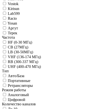
Vostok
Kirisun
Lab599
Racio
Yosan
Аргут
Терек
Частота
HF (0-30 МГц)
CB (27МГц)
LB (30-50МГц)
VHF (136-174 МГц)
RB (300-337 МГц)
UHF (400-470 МГц)
Тип
Авто/База
Портативные
Ретрансляторы
Режим работы
Аналоговый
Цифровой
Количество каналов
До 10