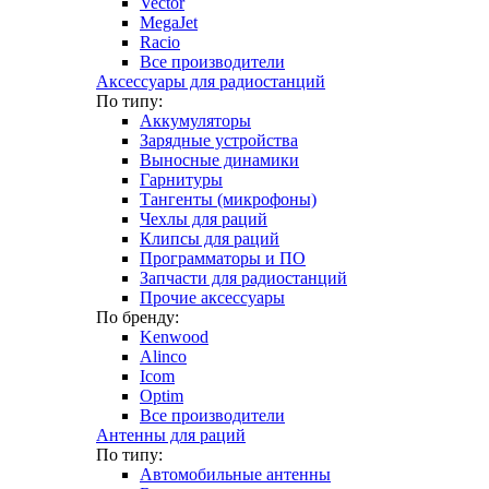
Vector
MegaJet
Racio
Все производители
Аксессуары для радиостанций
По типу:
Аккумуляторы
Зарядные устройства
Выносные динамики
Гарнитуры
Тангенты (микрофоны)
Чехлы для раций
Клипсы для раций
Программаторы и ПО
Запчасти для радиостанций
Прочие аксессуары
По бренду:
Kenwood
Alinco
Icom
Optim
Все производители
Антенны для раций
По типу:
Автомобильные антенны