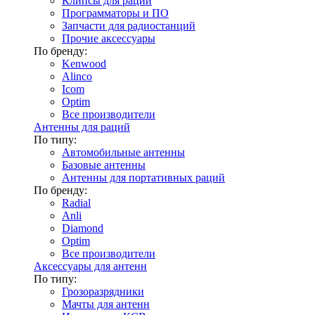
Клипсы для раций
Программаторы и ПО
Запчасти для радиостанций
Прочие аксессуары
По бренду:
Kenwood
Alinco
Icom
Optim
Все производители
Антенны для раций
По типу:
Автомобильные антенны
Базовые антенны
Антенны для портативных раций
По бренду:
Radial
Anli
Diamond
Optim
Все производители
Аксессуары для антенн
По типу:
Грозоразрядники
Мачты для антенн