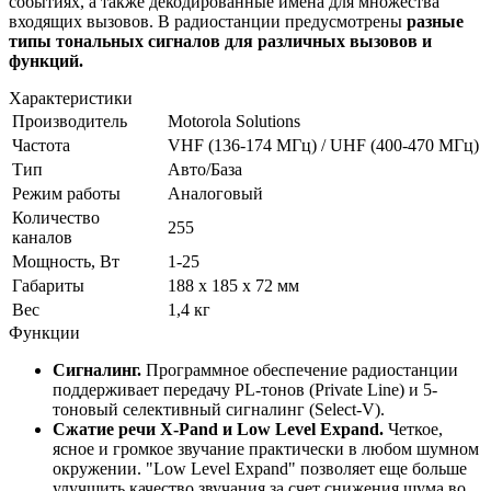
событиях, а также декодированные имена для множества
входящих вызовов. В радиостанции предусмотрены
разные
типы тональных сигналов для различных вызовов и
функций.
Характеристики
Производитель
Motorola Solutions
Частота
VHF (136-174 МГц) / UHF (400-470 МГц)
Тип
Авто/База
Режим работы
Аналоговый
Количество
255
каналов
Мощность, Вт
1-25
Габариты
188 x 185 x 72 мм
Вес
1,4 кг
Функции
Сигналинг.
Программное обеспечение радиостанции
поддерживает передачу PL-тонов (Private Line) и 5-
тоновый селективный сигналинг (Select-V).
Сжатие речи X-Pand и Low Level Expand.
Четкое,
ясное и громкое звучание практически в любом шумном
окружении. "Low Level Expand" позволяет еще больше
улучшить качество звучания за счет снижения шума во