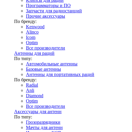
Клипсы для раций
Программаторы и ПО
Запчасти для радиостанций
Прочие аксессуары
По бренду:
Kenwood
Alinco
Icom
Optim
Все производители
Антенны для раций
По типу:
Автомобильные антенны
Базовые антенны
Антенны для портативных раций
По бренду:
Radial
Anli
Diamond
Optim
Все производители
Аксессуары для антенн
По типу:
Грозоразрядники
Мачты для антенн