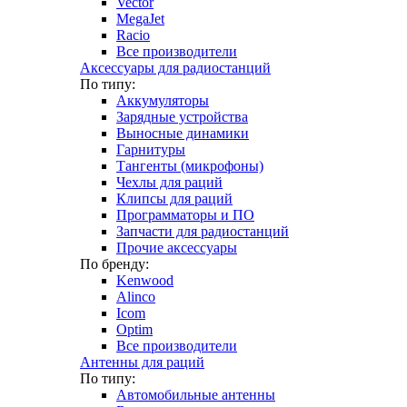
Vector
MegaJet
Racio
Все производители
Аксессуары для радиостанций
По типу:
Аккумуляторы
Зарядные устройства
Выносные динамики
Гарнитуры
Тангенты (микрофоны)
Чехлы для раций
Клипсы для раций
Программаторы и ПО
Запчасти для радиостанций
Прочие аксессуары
По бренду:
Kenwood
Alinco
Icom
Optim
Все производители
Антенны для раций
По типу:
Автомобильные антенны