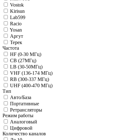
Vostok
Kirisun
Lab599
Racio
Yosan
Аргут
Терек
Частота
HF (0-30 МГц)
CB (27МГц)
LB (30-50МГц)
VHF (136-174 МГц)
RB (300-337 МГц)
UHF (400-470 МГц)
Тип
Авто/База
Портативные
Ретрансляторы
Режим работы
Аналоговый
Цифровой
Количество каналов
До 10