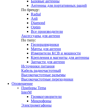
Базовые антенны
Антенны для портативных раций
По бренду:
Radial
Anli
Diamond
Optim
Все производители
Аксессуары для антенн
По типу:
Грозоразрядники
Мачты для антенн
Измерители КСВ и мощности
Крепления и магниты для антенны
Запчасти для антенн
Источники питания
Кабель радиочастотный
Высокочастотные разъемы
Высокочастотные переходники
Оповещение
Приборы Tema
InterM
Громкоговорители
Микрофоны
Электромегафоны