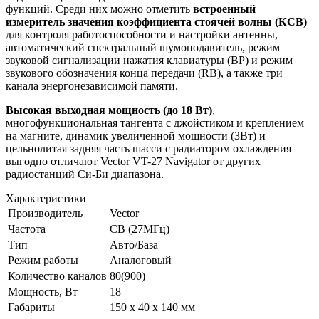
функций. Среди них можно отметить
встроенный
измеритель значения коэффициента стоячей волны (КСВ)
для контроля работоспособности и настройки антенны,
автоматический спектральный шумоподавитель, режим
звуковой сигнализации нажатия клавиатуры (BP) и режим
звукового обозначения конца передачи (RB), а также три
канала энергонезависимой памяти.
Высокая выходная мощность (до 18 Вт)
,
многофункциональная тангента с джойстиком и креплением
на магните, динамик увеличенной мощности (3Вт) и
цельнолитая задняя часть шасси с радиатором охлаждения
выгодно отличают Vector VT-27 Navigator от других
радиостанций Си-Би диапазона.
Характеристики
Производитель
Vector
Частота
CB (27МГц)
Тип
Авто/База
Режим работы
Аналоговый
Количество каналов
80(900)
Мощность, Вт
18
Габариты
150 х 40 х 140 мм