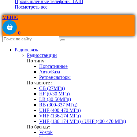
Промышленные телефоны ТАШ
Посмотреть все
МЕНЮ
0
Радиосвязь
Радиостанции
По типу:
Портативные
Авто/База
Ретрансляторы
По частоте :
CB (27МГц)
HF (0-30 МГц)
LB (30-50МГц)
RB (300-337 МГц)
UHF (400-470 МГц)
VHF (136-174 МГц)
VHF (136-174 МГц) / UHF (400-470 МГц)
По бренду:
Vostok