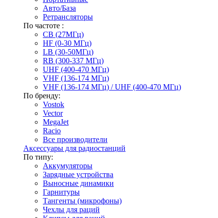
Авто/База
Ретрансляторы
По частоте :
CB (27МГц)
HF (0-30 МГц)
LB (30-50МГц)
RB (300-337 МГц)
UHF (400-470 МГц)
VHF (136-174 МГц)
VHF (136-174 МГц) / UHF (400-470 МГц)
По бренду:
Vostok
Vector
MegaJet
Racio
Все производители
Аксессуары для радиостанций
По типу:
Аккумуляторы
Зарядные устройства
Выносные динамики
Гарнитуры
Тангенты (микрофоны)
Чехлы для раций