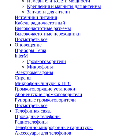
Измерители КСВ и мощности
Крепления и магниты для антенны
Запчасти для антенн
Источники питания
Кабель радиочастотный
Высокочастотные разъемы
Высокочастотные переходники
Посмотреть все
Оповещение
Приборы Tema
InterM
Громкоговорители
Микрофоны
Электромегафоны
Сирены
Микрофоны/шнуры к ПГС
Громкоговорящие установки
Абонентские громкоговорители
Рупорные громкоговорители
Посмотреть все
Телефонная связь
Проводные телефоны
Радиотелефоны
Телефонно-микрофонные гарнитуры
Аксессуары для телефонов