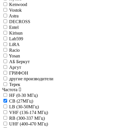
Kenwood
Vostok
Astra
DECROSS
Entel
Kirisun
Lab599
LiRA
Racio
Yosan
АБ Беркут
Аргут
ГРИФОН
другие производители
Терек
Частота
HF (0-30 МГц)
CB (27МГц)
LB (30-50МГц)
VHF (136-174 МГц)
RB (300-337 МГц)
UHF (400-470 МГц)