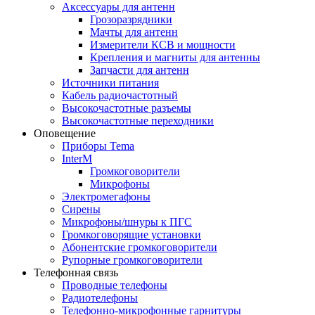
Аксессуары для антенн
Грозоразрядники
Мачты для антенн
Измерители КСВ и мощности
Крепления и магниты для антенны
Запчасти для антенн
Источники питания
Кабель радиочастотный
Высокочастотные разъемы
Высокочастотные переходники
Оповещение
Приборы Tema
InterM
Громкоговорители
Микрофоны
Электромегафоны
Сирены
Микрофоны/шнуры к ПГС
Громкоговорящие установки
Абонентские громкоговорители
Рупорные громкоговорители
Телефонная связь
Проводные телефоны
Радиотелефоны
Телефонно-микрофонные гарнитуры