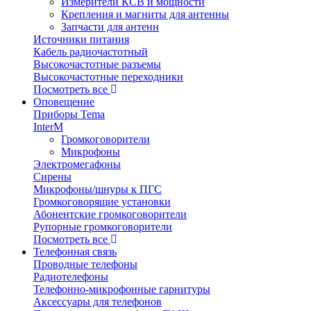
Измерители КСВ и мощности
Крепления и магниты для антенны
Запчасти для антенн
Источники питания
Кабель радиочастотный
Высокочастотные разъемы
Высокочастотные переходники
Посмотреть все
Оповещение
Приборы Tema
InterM
Громкоговорители
Микрофоны
Электромегафоны
Сирены
Микрофоны/шнуры к ПГС
Громкоговорящие установки
Абонентские громкоговорители
Рупорные громкоговорители
Посмотреть все
Телефонная связь
Проводные телефоны
Радиотелефоны
Телефонно-микрофонные гарнитуры
Аксессуары для телефонов