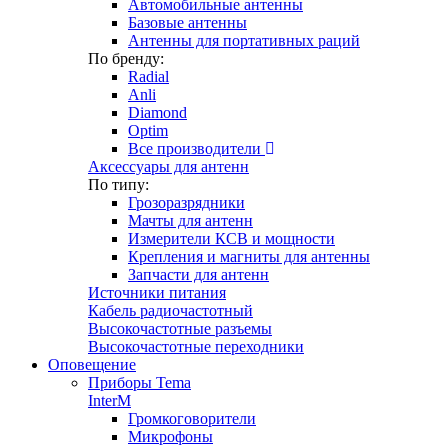
Автомобильные антенны
Базовые антенны
Антенны для портативных раций
По бренду:
Radial
Anli
Diamond
Optim
Все производители
Аксессуары для антенн
По типу:
Грозоразрядники
Мачты для антенн
Измерители КСВ и мощности
Крепления и магниты для антенны
Запчасти для антенн
Источники питания
Кабель радиочастотный
Высокочастотные разъемы
Высокочастотные переходники
Оповещение
Приборы Tema
InterM
Громкоговорители
Микрофоны