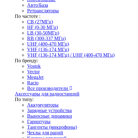
Авто/База
Ретрансляторы
По частоте :
CB (27МГц)
HF (0-30 МГц)
LB (30-50МГц)
RB (300-337 МГц)
UHF (400-470 МГц)
VHF (136-174 МГц)
VHF (136-174 МГц) / UHF (400-470 МГц)
По бренду:
Vostok
Vector
MegaJet
Racio
Все производители
Аксессуары для радиостанций
По типу:
Аккумуляторы
Зарядные устройства
Выносные динамики
Гарнитуры
Тангенты (микрофоны)
Чехлы для раций