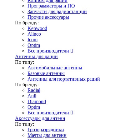
Клипсы для раций
Программаторы и ПО
Запчасти для радиостанций
Прочие аксессуары
По бренду:
Kenwood
Alinco
Icom
Optim
Все производители
Антенны для раций
По типу:
Автомобильные антенны
Базовые антенны
Антенны для портативных раций
По бренду:
Radial
Anli
Diamond
Optim
Все производители
Аксессуары для антенн
По типу:
Грозоразрядники
Мачты для антенн