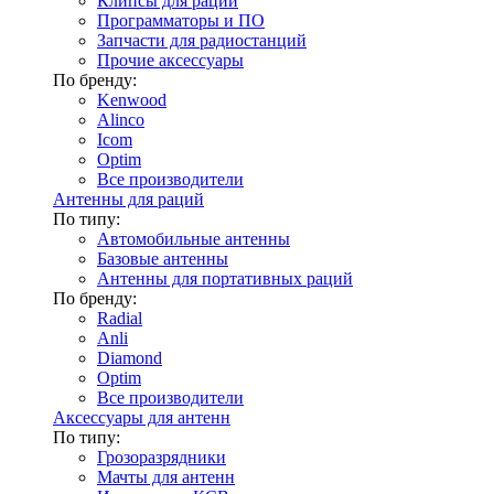
Клипсы для раций
Программаторы и ПО
Запчасти для радиостанций
Прочие аксессуары
По бренду:
Kenwood
Alinco
Icom
Optim
Все производители
Антенны для раций
По типу:
Автомобильные антенны
Базовые антенны
Антенны для портативных раций
По бренду:
Radial
Anli
Diamond
Optim
Все производители
Аксессуары для антенн
По типу:
Грозоразрядники
Мачты для антенн