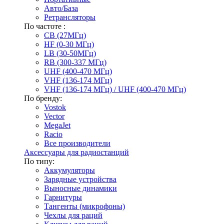
Авто/База
Ретрансляторы
По частоте :
CB (27МГц)
HF (0-30 МГц)
LB (30-50МГц)
RB (300-337 МГц)
UHF (400-470 МГц)
VHF (136-174 МГц)
VHF (136-174 МГц) / UHF (400-470 МГц)
По бренду:
Vostok
Vector
MegaJet
Racio
Все производители
Аксессуары для радиостанций
По типу:
Аккумуляторы
Зарядные устройства
Выносные динамики
Гарнитуры
Тангенты (микрофоны)
Чехлы для раций