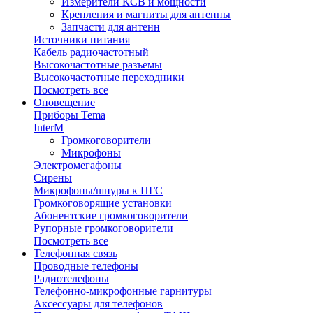
Измерители КСВ и мощности
Крепления и магниты для антенны
Запчасти для антенн
Источники питания
Кабель радиочастотный
Высокочастотные разъемы
Высокочастотные переходники
Посмотреть все
Оповещение
Приборы Tema
InterM
Громкоговорители
Микрофоны
Электромегафоны
Сирены
Микрофоны/шнуры к ПГС
Громкоговорящие установки
Абонентские громкоговорители
Рупорные громкоговорители
Посмотреть все
Телефонная связь
Проводные телефоны
Радиотелефоны
Телефонно-микрофонные гарнитуры
Аксессуары для телефонов