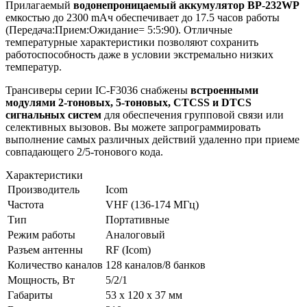
Прилагаемый
водонепроницаемый аккумулятор BP-232WP
емкостью до 2300 mАч обеспечивает до 17.5 часов работы
(Передача:Прием:Ожидание= 5:5:90). Отличные
температурные характеристики позволяют сохранить
работоспособность даже в условии экстремально низких
температур.
Трансиверы серии IC-F3036 снабжены
встроенными
модулями 2-тоновых, 5-тоновых, CTCSS и DTCS
сигнальных систем
для обеспечения групповой связи или
селективных вызовов. Вы можете запрограммировать
выполнение самых различных действий удаленно при приеме
совпадающего 2/5-тонового кода.
Характеристики
Производитель
Icom
Частота
VHF (136-174 МГц)
Тип
Портативные
Режим работы
Аналоговый
Разъем антенны
RF (Icom)
Количество каналов
128 каналов/8 банков
Мощность, Вт
5/2/1
Габариты
53 х 120 х 37 мм