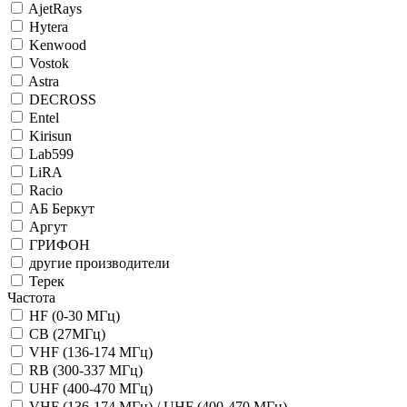
AjetRays
Hytera
Kenwood
Vostok
Astra
DECROSS
Entel
Kirisun
Lab599
LiRA
Racio
АБ Беркут
Аргут
ГРИФОН
другие производители
Терек
Частота
HF (0-30 МГц)
CB (27МГц)
VHF (136-174 МГц)
RB (300-337 МГц)
UHF (400-470 МГц)
VHF (136-174 МГц) / UHF (400-470 МГц)