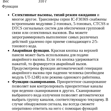
Вес
310 г
Функции
Селективные вызовы, тихий режим ожидания
и
многое другое. Трансиверы серии IC-F3036S снабжены
встроенными модулями 2-тоновых, 5-тоновых, CTCSS и
DTCS сигнальных систем для обеспечения групповой
связи или селективных вызовов. Вы можете
запрограммировать выполнение самых различных
действий удаленно при приеме совпадающего 2/5-
тонового кода.
Аварийная функция.
Красная кнопка на верхней
панели может быть использована для подачи
аварийного вызова. Если эта кнопка удерживается
нажатой, то формируется аварийный вызов.
Предусмотрены функции автоматической генерации
аварийного вызова при падении человека (необходим
модуль UT-124R) или режима одинокого работника.
Функции сканирования.
Приоритетное сканирование
позволяет вам контролировать приоритетные каналы
при ведении сканирования в других. Сканирование
выбранного вида излучения позволяет автоматически
выбрать группу каналов, соответствующую текущему. В
случае обнаружения сигнала, вы всегда сможете
оперативно ответить на него с помощью функций