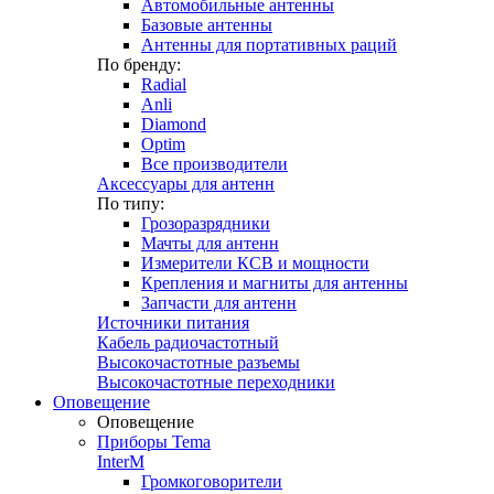
Автомобильные антенны
Базовые антенны
Антенны для портативных раций
По бренду:
Radial
Anli
Diamond
Optim
Все производители
Аксессуары для антенн
По типу:
Грозоразрядники
Мачты для антенн
Измерители КСВ и мощности
Крепления и магниты для антенны
Запчасти для антенн
Источники питания
Кабель радиочастотный
Высокочастотные разъемы
Высокочастотные переходники
Оповещение
Оповещение
Приборы Tema
InterM
Громкоговорители