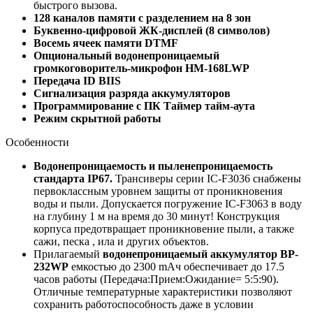
быстрого вызова.
128 каналов памяти с разделением на 8 зон
Буквенно-цифровой ЖК-дисплей (8 символов)
Восемь ячеек памяти DTMF
Опциональный водонепроницаемый
громкоговоритель-микрофон HM-168LWP
Передача ID BIIS
Сигнализация разряда аккумуляторов
Программирование с ПК Таймер тайм-аута
Режим скрытной работы
Особенности
Водонепроницаемость и пыленепроницаемость
стандарта IP67.
Трансиверы серии IC-F3036 снабжены
первоклассным уровнем защиты от проникновения
воды и пыли. Допускается погружение IC-F3063 в воду
на глубину 1 м на время до 30 минут! Конструкция
корпуса предотвращает проникновение пыли, а также
сажи, песка , ила и других объектов.
Прилагаемый
водонепроницаемый аккумулятор BP-
232WP
емкостью до 2300 mАч обеспечивает до 17.5
часов работы (Передача:Прием:Ожидание= 5:5:90).
Отличные температурные характеристики позволяют
сохранить работоспособность даже в условии