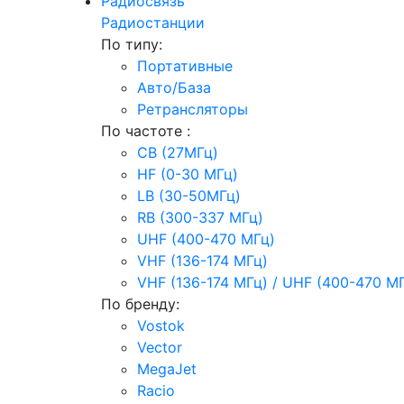
Радиосвязь
Радиостанции
По типу:
Портативные
Авто/База
Ретрансляторы
По частоте :
CB (27МГц)
HF (0-30 МГц)
LB (30-50МГц)
RB (300-337 МГц)
UHF (400-470 МГц)
VHF (136-174 МГц)
VHF (136-174 МГц) / UHF (400-470 М
По бренду:
Vostok
Vector
MegaJet
Racio