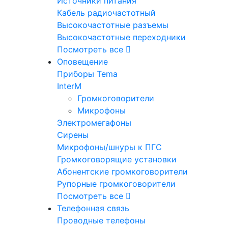
Источники питания
Кабель радиочастотный
Высокочастотные разъемы
Высокочастотные переходники
Посмотреть все
Оповещение
Приборы Tema
InterM
Громкоговорители
Микрофоны
Электромегафоны
Сирены
Микрофоны/шнуры к ПГС
Громкоговорящие установки
Абонентские громкоговорители
Рупорные громкоговорители
Посмотреть все
Телефонная связь
Проводные телефоны