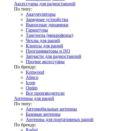
Аксессуары для радиостанций
По типу:
Аккумуляторы
Зарядные устройства
Выносные динамики
Гарнитуры
Тангенты (микрофоны)
Чехлы для раций
Клипсы для раций
Программаторы и ПО
Запчасти для радиостанций
Прочие аксессуары
По бренду:
Kenwood
Alinco
Icom
Optim
Все производители
Антенны для раций
По типу:
Автомобильные антенны
Базовые антенны
Антенны для портативных раций
По бренду:
Radial