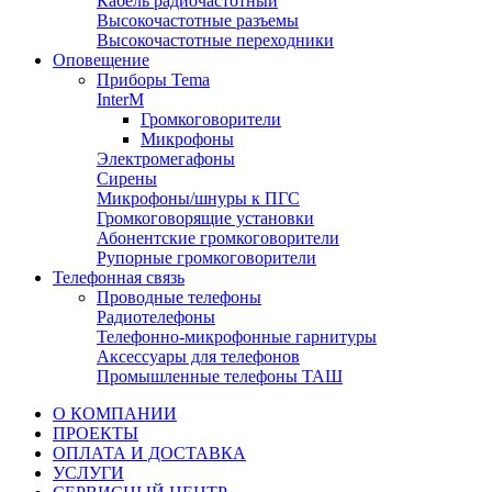
Кабель радиочастотный
Высокочастотные разъемы
Высокочастотные переходники
Оповещение
Приборы Tema
InterM
Громкоговорители
Микрофоны
Электромегафоны
Сирены
Микрофоны/шнуры к ПГС
Громкоговорящие установки
Абонентские громкоговорители
Рупорные громкоговорители
Телефонная связь
Проводные телефоны
Радиотелефоны
Телефонно-микрофонные гарнитуры
Аксессуары для телефонов
Промышленные телефоны ТАШ
О КОМПАНИИ
ПРОЕКТЫ
ОПЛАТА И ДОСТАВКА
УСЛУГИ