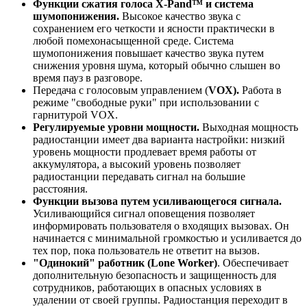
Функции сжатия голоса X-Pand™ и система
шумопонижения.
Высокое качество звука с
сохранением его четкости и ясности практически в
любой помехонасыщенной среде. Система
шумопонижения повышает качество звука путем
снижения уровня шума, который обычно слышен во
время пауз в разговоре.
Передача с голосовым управлением (
VOX).
Работа в
режиме "свободные руки" при использовании с
гарнитурой VOX.
Регулируемые уровни мощности.
Выходная мощность
радиостанции имеет два варианта настройки: низкий
уровень мощности продлевает время работы от
аккумулятора, а высокий уровень позволяет
радиостанции передавать сигнал на большие
расстояния.
Функции вызова путем усиливающегося сигнала.
Усиливающийся сигнал оповещения позволяет
информировать пользователя о входящих вызовах. Он
начинается с минимальной громкостью и усиливается до
тех пор, пока пользователь не ответит на вызов.
"Одинокий" работник (Lone Worker)
. Обеспечивает
дополнительную безопасность и защищенность для
сотрудников, работающих в опасных условиях в
удалении от своей группы. Радиостанция переходит в