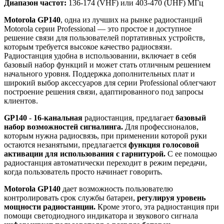
Диапазон частот:
136-174 (VHF) или 403-470 (UHF) МГц
Motorola GP140
, одна из лучших на рынке радиостанций
Motorola серии Professional — это простое и доступное
решение связи для пользователей портативных устройств,
которым требуется высокое качество радиосвязи.
Радиостанция удобна в использовании, включает в себя
базовый набор функций и может стать отличным решением
начального уровня. Поддержка дополнительных плат и
широкий выбор аксессуаров для серии Professional облегчают
построение решения связи, адаптированного под запросы
клиентов.
GP140
-
16-канальная
радиостанция, предлагает
базовый
набор возможностей сигналинга.
Для профессионалов,
которым нужна радиосвязь, при применении которой руки
остаются незанятыми, предлагается
функция голосовой
активации для использования с гарнитурой.
С ее помощью
радиостанция автоматически переходит в режим передачи,
когда пользователь просто начинает говорить.
Motorola GP140
дает возможность пользователю
контролировать срок службы батареи,
регулируя уровень
мощности радиостанции.
Кроме этого, эта радиостанция при
помощи светодиодного индикатора и звукового сигнала