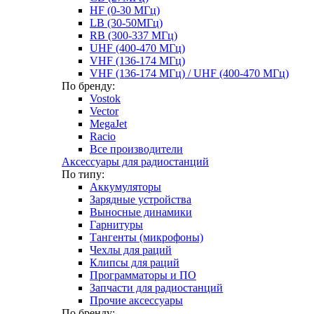
HF (0-30 МГц)
LB (30-50МГц)
RB (300-337 МГц)
UHF (400-470 МГц)
VHF (136-174 МГц)
VHF (136-174 МГц) / UHF (400-470 МГц)
По бренду:
Vostok
Vector
MegaJet
Racio
Все производители
Аксессуары для радиостанций
По типу:
Аккумуляторы
Зарядные устройства
Выносные динамики
Гарнитуры
Тангенты (микрофоны)
Чехлы для раций
Клипсы для раций
Программаторы и ПО
Запчасти для радиостанций
Прочие аксессуары
По бренду: