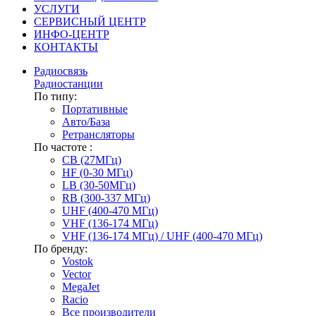
УСЛУГИ
СЕРВИСНЫЙ ЦЕНТР
ИНФО-ЦЕНТР
КОНТАКТЫ
Радиосвязь
Радиостанции
По типу:
Портативные
Авто/База
Ретрансляторы
По частоте :
CB (27МГц)
HF (0-30 МГц)
LB (30-50МГц)
RB (300-337 МГц)
UHF (400-470 МГц)
VHF (136-174 МГц)
VHF (136-174 МГц) / UHF (400-470 МГц)
По бренду:
Vostok
Vector
MegaJet
Racio
Все производители