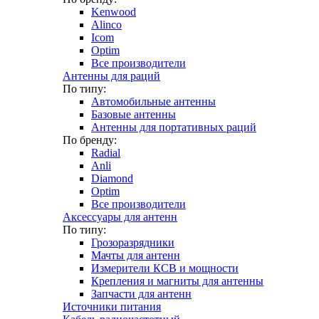
Kenwood
Alinco
Icom
Optim
Все производители
Антенны для раций
По типу:
Автомобильные антенны
Базовые антенны
Антенны для портативных раций
По бренду:
Radial
Anli
Diamond
Optim
Все производители
Аксессуары для антенн
По типу:
Грозоразрядники
Мачты для антенн
Измерители КСВ и мощности
Крепления и магниты для антенны
Запчасти для антенн
Источники питания