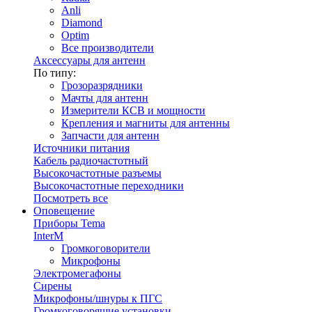
Anli
Diamond
Optim
Все производители
Аксессуары для антенн
По типу:
Грозоразрядники
Мачты для антенн
Измерители КСВ и мощности
Крепления и магниты для антенны
Запчасти для антенн
Источники питания
Кабель радиочастотный
Высокочастотные разъемы
Высокочастотные переходники
Посмотреть все
Оповещение
Приборы Tema
InterM
Громкоговорители
Микрофоны
Электромегафоны
Сирены
Микрофоны/шнуры к ПГС
Громкоговорящие установки