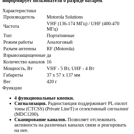
информирует пользователя о разряде батареи
.
Характеристики
Производитель
Motorola Solutions
VHF (136-174 МГц) / UHF (400-470
Частота
МГц)
Тип
Портативные
Режим работы
Аналоговый
Разъем антенны
RF (Motorola)
Взрывозащищенные
да
Количество каналов
16
Мощность, Вт
VHF - 5 Вт, UHF - 4 Вт
Габариты
37 х 57 х 137 мм
Вес
420 г
Функции
4 функциональные кнопки.
Сигнализация.
Радиостанция поддерживает PL-пилот
тоны (CTCSS) (Private LineT) и селективный сигналинг
(MDC1200).
Сканирование каналов.
Позволяет отслеживать
активность на различных каналах связи и реагировать
на нее.