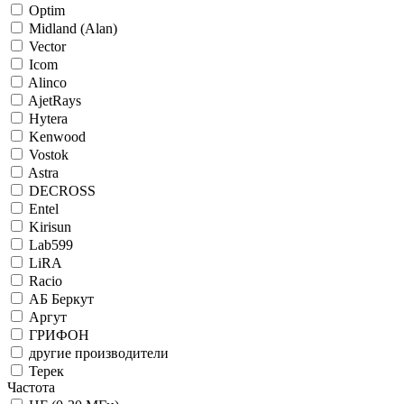
Optim
Midland (Alan)
Vector
Icom
Alinco
AjetRays
Hytera
Kenwood
Vostok
Astra
DECROSS
Entel
Kirisun
Lab599
LiRA
Racio
АБ Беркут
Аргут
ГРИФОН
другие производители
Терек
Частота