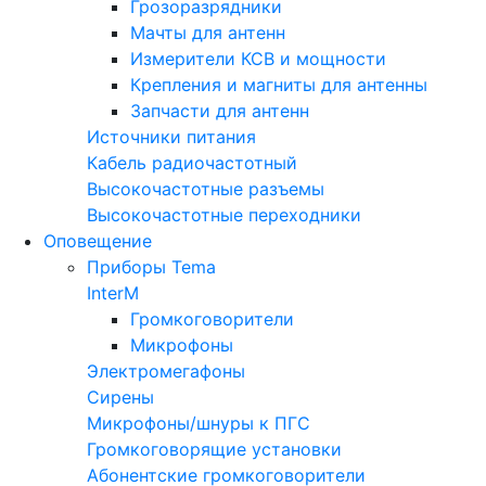
Грозоразрядники
Мачты для антенн
Измерители КСВ и мощности
Крепления и магниты для антенны
Запчасти для антенн
Источники питания
Кабель радиочастотный
Высокочастотные разъемы
Высокочастотные переходники
Оповещение
Приборы Tema
InterM
Громкоговорители
Микрофоны
Электромегафоны
Сирены
Микрофоны/шнуры к ПГС
Громкоговорящие установки
Абонентские громкоговорители