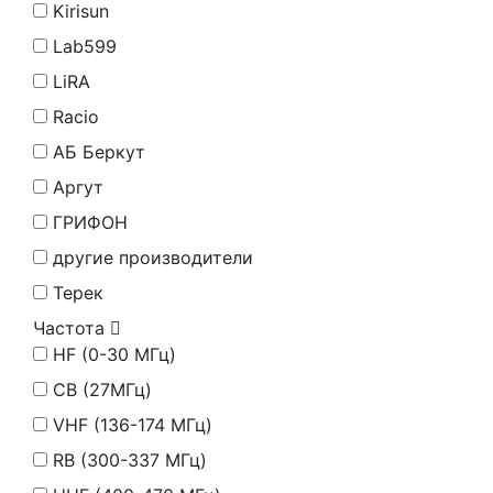
Kirisun
Lab599
LiRA
Racio
АБ Беркут
Аргут
ГРИФОН
другие производители
Терек
Частота
HF (0-30 МГц)
CB (27МГц)
VHF (136-174 МГц)
RB (300-337 МГц)