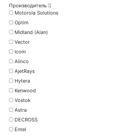
Производитель
Motorola Solutions
Optim
Midland (Alan)
Vector
Icom
Alinco
AjetRays
Hytera
Kenwood
Vostok
Astra
DECROSS
Entel