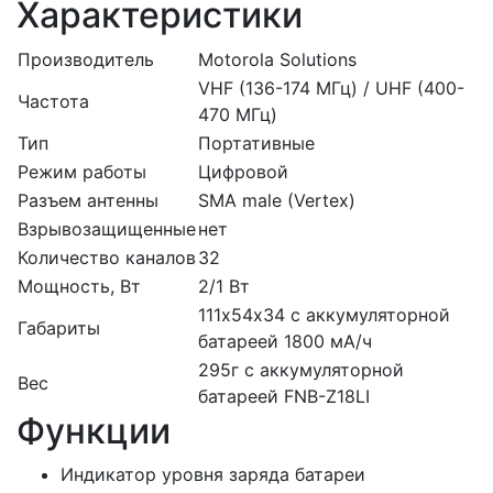
Характеристики
Производитель
Motorola Solutions
VHF (136-174 МГц) / UHF (400-
Частота
470 МГц)
Тип
Портативные
Режим работы
Цифровой
Разъем антенны
SMA male (Vertex)
Взрывозащищенные
нет
Количество каналов
32
Мощность, Вт
2/1 Вт
111х54х34 с аккумуляторной
Габариты
батареей 1800 мА/ч
295г с аккумуляторной
Вес
батареей FNB-Z18LI
Функции
Индикатор уровня заряда батареи