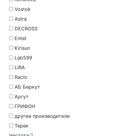
Vostok
Astra
DECROSS
Entel
Kirisun
Lab599
LiRA
Racio
АБ Беркут
Аргут
ГРИФОН
другие производители
Терек
Частота