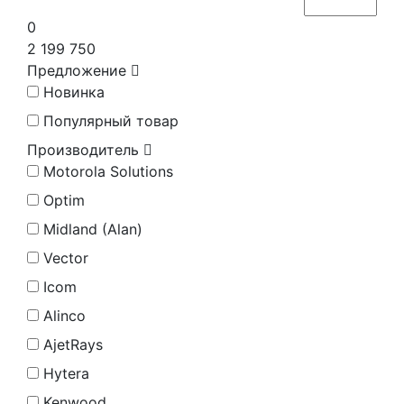
0
2 199 750
Предложение
Новинка
Популярный товар
Производитель
Motorola Solutions
Optim
Midland (Alan)
Vector
Icom
Alinco
AjetRays
Hytera
Kenwood