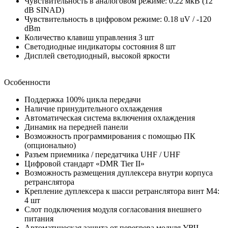
Чувствительность в аналоговом режиме: 0.22 мкВ (12
dB SINAD)
Чувствительность в цифровом режиме: 0.18 uV / -120
dBm
Количество клавиш управления 3 шт
Светодиодные индикаторы состояния 8 шт
Дисплей светодиодный, высокой яркости
Особенности
Поддержка 100% цикла передачи
Наличие принудительного охлаждения
Автоматическая система включения охлаждения
Динамик на передней панели
Возможность программирования с помощью ПК
(опционально)
Разъем приемника / передатчика UHF / UHF
Цифровой стандарт «DMR Tier II»
Возможность размещения дуплексера внутри корпуса
ретранслятора
Крепление дуплексера к шасси ретранслятора винт М4:
4 шт
Слот подключения модуля согласования внешнего
питания
Автоматическая защита от перегрева модуля УВЧ