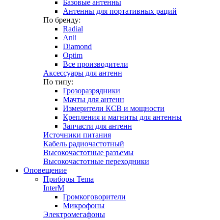
Базовые антенны
Антенны для портативных раций
По бренду:
Radial
Anli
Diamond
Optim
Все производители
Аксессуары для антенн
По типу:
Грозоразрядники
Мачты для антенн
Измерители КСВ и мощности
Крепления и магниты для антенны
Запчасти для антенн
Источники питания
Кабель радиочастотный
Высокочастотные разъемы
Высокочастотные переходники
Оповещение
Приборы Tema
InterM
Громкоговорители
Микрофоны
Электромегафоны