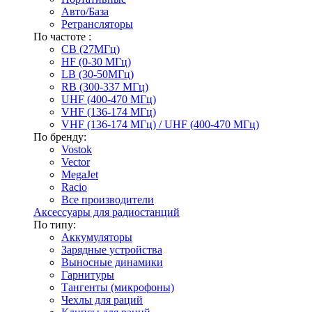
Авто/База
Ретрансляторы
По частоте :
CB (27МГц)
HF (0-30 МГц)
LB (30-50МГц)
RB (300-337 МГц)
UHF (400-470 МГц)
VHF (136-174 МГц)
VHF (136-174 МГц) / UHF (400-470 МГц)
По бренду:
Vostok
Vector
MegaJet
Racio
Все производители
Аксессуары для радиостанций
По типу:
Аккумуляторы
Зарядные устройства
Выносные динамики
Гарнитуры
Тангенты (микрофоны)
Чехлы для раций