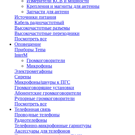
Измерители КСВ и мощности
Крепления и магниты для антенны
Запчасти для антенн
Источники питания
Кабель радиочастотный
Высокочастотные разъемы
Высокочастотные переходники
Посмотреть все
Оповещение
Приборы Tema
InterM
Громкоговорители
Микрофоны
Электромегафоны
Сирены
Микрофоны/шнуры к ПГС
Громкоговорящие установки
Абонентские громкоговорители
Рупорные громкоговорители
Посмотреть все
Телефонная связь
Проводные телефоны
Радиотелефоны
Телефонно-микрофонные гарнитуры
Аксессуары для телефонов