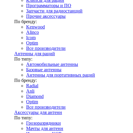
Клипсы для раций
Программаторы и ПО
Запчасти для радиостанций
Прочие аксессуары
По бренду:
Kenwood
Alinco
Icom
Optim
Все производители
Антенны для раций
По типу:
Автомобильные антенны
Базовые антенны
Антенны для портативных раций
По бренду:
Radial
Anli
Diamond
Optim
Все производители
Аксессуары для антенн
По типу:
Грозоразрядники
Мачты для антенн