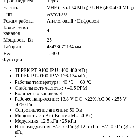
Производитель
Терек
Частота
VHF (136-174 МГц) / UHF (400-470 МГц)
Тип
Авто/База
Режим работы
Аналоговый / Цифровой
Количество
4
каналов
Мощность, Вт
25
Габариты
484*307*134 мм
Вес
15300 г
Функции
ТЕРЕК РТ-9100 IP U: 400-480 мГц
ТЕРЕК РТ-9100 IP V: 136-174 мГц
Рабочая температура: -40 ℃ - +63 ℃
Стабильность частоты: +/-0.5 PPM
Количество каналов: 4
Рабочее напряжение: 13.8 V DC+/-22% AC 90 - 255 V
50/60 Гц
Сопротивление антенны: 50 Ом
Мощность: 25 Вт ( Версия М - 50 Вт)
Модуляция: 12.5 кГц / 25 кГц
Интермодуляция: +/-2.5 кГц @ 12.5 кГц | +/-5.0 кГц @ 25
кГц