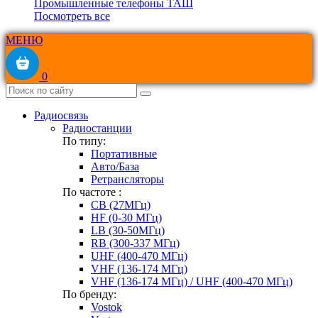
Промышленные телефоны ТАШ
Посмотреть все
МЕНЮ
0
Радиосвязь
Радиостанции
По типу:
Портативные
Авто/База
Ретрансляторы
По частоте :
CB (27МГц)
HF (0-30 МГц)
LB (30-50МГц)
RB (300-337 МГц)
UHF (400-470 МГц)
VHF (136-174 МГц)
VHF (136-174 МГц) / UHF (400-470 МГц)
По бренду:
Vostok