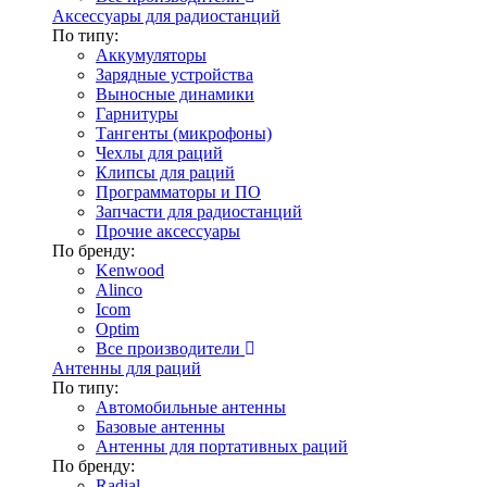
Аксессуары для радиостанций
По типу:
Аккумуляторы
Зарядные устройства
Выносные динамики
Гарнитуры
Тангенты (микрофоны)
Чехлы для раций
Клипсы для раций
Программаторы и ПО
Запчасти для радиостанций
Прочие аксессуары
По бренду:
Kenwood
Alinco
Icom
Optim
Все производители
Антенны для раций
По типу:
Автомобильные антенны
Базовые антенны
Антенны для портативных раций
По бренду:
Radial