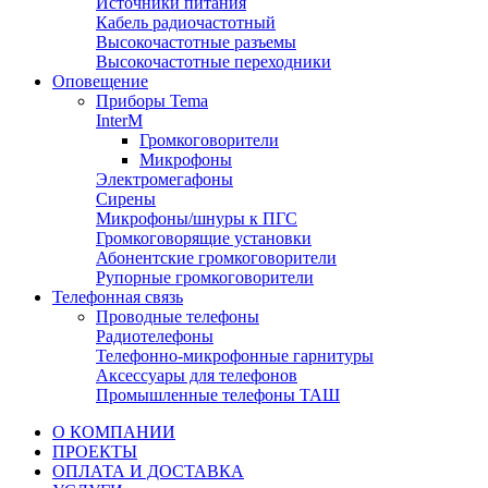
Источники питания
Кабель радиочастотный
Высокочастотные разъемы
Высокочастотные переходники
Оповещение
Приборы Tema
InterM
Громкоговорители
Микрофоны
Электромегафоны
Сирены
Микрофоны/шнуры к ПГС
Громкоговорящие установки
Абонентские громкоговорители
Рупорные громкоговорители
Телефонная связь
Проводные телефоны
Радиотелефоны
Телефонно-микрофонные гарнитуры
Аксессуары для телефонов
Промышленные телефоны ТАШ
О КОМПАНИИ
ПРОЕКТЫ
ОПЛАТА И ДОСТАВКА