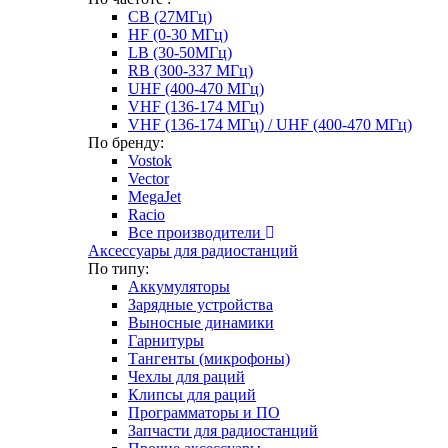
CB (27МГц)
HF (0-30 МГц)
LB (30-50МГц)
RB (300-337 МГц)
UHF (400-470 МГц)
VHF (136-174 МГц)
VHF (136-174 МГц) / UHF (400-470 МГц)
По бренду:
Vostok
Vector
MegaJet
Racio
Все производители
Аксессуары для радиостанций
По типу:
Аккумуляторы
Зарядные устройства
Выносные динамики
Гарнитуры
Тангенты (микрофоны)
Чехлы для раций
Клипсы для раций
Программаторы и ПО
Запчасти для радиостанций