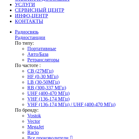
УСЛУГИ
СЕРВИСНЫЙ ЦЕНТР
ИНФО-ЦЕНТР
КОНТАКТЫ
Радиосвязь
Радиостанции
По типу:
Портативные
Авто/База
Ретрансляторы
По частоте :
CB (27МГц)
HF (0-30 МГц)
LB (30-50МГц)
RB (300-337 МГц)
UHF (400-470 МГц)
VHF (136-174 МГц)
VHF (136-174 МГц) / UHF (400-470 МГц)
По бренду:
Vostok
Vector
MegaJet
Racio
Все производители