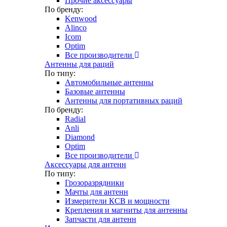
Прочие аксессуары
По бренду:
Kenwood
Alinco
Icom
Optim
Все производители
Антенны для раций
По типу:
Автомобильные антенны
Базовые антенны
Антенны для портативных раций
По бренду:
Radial
Anli
Diamond
Optim
Все производители
Аксессуары для антенн
По типу:
Грозоразрядники
Мачты для антенн
Измерители КСВ и мощности
Крепления и магниты для антенны
Запчасти для антенн