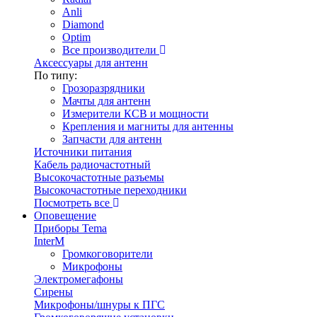
Anli
Diamond
Optim
Все производители
Аксессуары для антенн
По типу:
Грозоразрядники
Мачты для антенн
Измерители КСВ и мощности
Крепления и магниты для антенны
Запчасти для антенн
Источники питания
Кабель радиочастотный
Высокочастотные разъемы
Высокочастотные переходники
Посмотреть все
Оповещение
Приборы Tema
InterM
Громкоговорители
Микрофоны
Электромегафоны
Сирены
Микрофоны/шнуры к ПГС