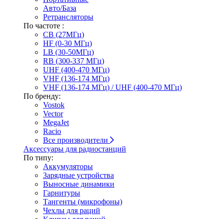
Авто/База
Ретрансляторы
По частоте :
CB (27МГц)
HF (0-30 МГц)
LB (30-50МГц)
RB (300-337 МГц)
UHF (400-470 МГц)
VHF (136-174 МГц)
VHF (136-174 МГц) / UHF (400-470 МГц)
По бренду:
Vostok
Vector
MegaJet
Racio
Все производители
Аксессуары для радиостанций
По типу:
Аккумуляторы
Зарядные устройства
Выносные динамики
Гарнитуры
Тангенты (микрофоны)
Чехлы для раций