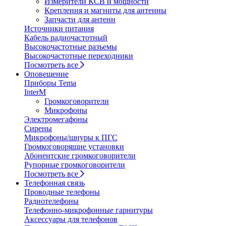
Измерители КСВ и мощности
Крепления и магниты для антенны
Запчасти для антенн
Источники питания
Кабель радиочастотный
Высокочастотные разъемы
Высокочастотные переходники
Посмотреть все
Оповещение
Приборы Tema
InterM
Громкоговорители
Микрофоны
Электромегафоны
Сирены
Микрофоны/шнуры к ПГС
Громкоговорящие установки
Абонентские громкоговорители
Рупорные громкоговорители
Посмотреть все
Телефонная связь
Проводные телефоны
Радиотелефоны
Телефонно-микрофонные гарнитуры
Аксессуары для телефонов