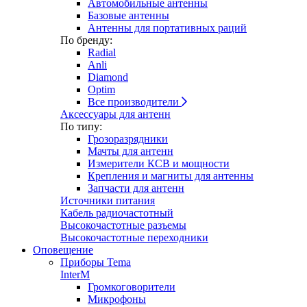
Автомобильные антенны
Базовые антенны
Антенны для портативных раций
По бренду:
Radial
Anli
Diamond
Optim
Все производители
Аксессуары для антенн
По типу:
Грозоразрядники
Мачты для антенн
Измерители КСВ и мощности
Крепления и магниты для антенны
Запчасти для антенн
Источники питания
Кабель радиочастотный
Высокочастотные разъемы
Высокочастотные переходники
Оповещение
Приборы Tema
InterM
Громкоговорители
Микрофоны