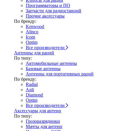
Клипсы для раций
Программаторы и ПО
Запчасти для радиостанций
Прочие аксессуары
По бренду:
Kenwood
Alinco
Icom
Optim
Все производители
Антенны для раций
По типу:
Автомобильные антенны
Базовые антенны
Антенны для портативных раций
По бренду:
Radial
Anli
Diamond
Optim
Все производители
Аксессуары для антенн
По типу:
Грозоразрядники
Мачты для антенн