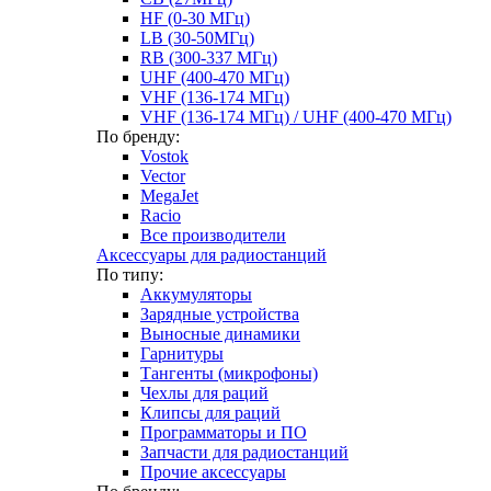
HF (0-30 МГц)
LB (30-50МГц)
RB (300-337 МГц)
UHF (400-470 МГц)
VHF (136-174 МГц)
VHF (136-174 МГц) / UHF (400-470 МГц)
По бренду:
Vostok
Vector
MegaJet
Racio
Все производители
Аксессуары для радиостанций
По типу:
Аккумуляторы
Зарядные устройства
Выносные динамики
Гарнитуры
Тангенты (микрофоны)
Чехлы для раций
Клипсы для раций
Программаторы и ПО
Запчасти для радиостанций
Прочие аксессуары