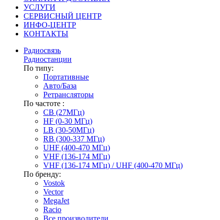
УСЛУГИ
СЕРВИСНЫЙ ЦЕНТР
ИНФО-ЦЕНТР
КОНТАКТЫ
Радиосвязь
Радиостанции
По типу:
Портативные
Авто/База
Ретрансляторы
По частоте :
CB (27МГц)
HF (0-30 МГц)
LB (30-50МГц)
RB (300-337 МГц)
UHF (400-470 МГц)
VHF (136-174 МГц)
VHF (136-174 МГц) / UHF (400-470 МГц)
По бренду:
Vostok
Vector
MegaJet
Racio
Все производители