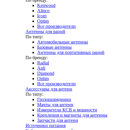
По бренду:
Kenwood
Alinco
Icom
Optim
Все производители
Антенны для раций
По типу:
Автомобильные антенны
Базовые антенны
Антенны для портативных раций
По бренду:
Radial
Anli
Diamond
Optim
Все производители
Аксессуары для антенн
По типу:
Грозоразрядники
Мачты для антенн
Измерители КСВ и мощности
Крепления и магниты для антенны
Запчасти для антенн
Источники питания