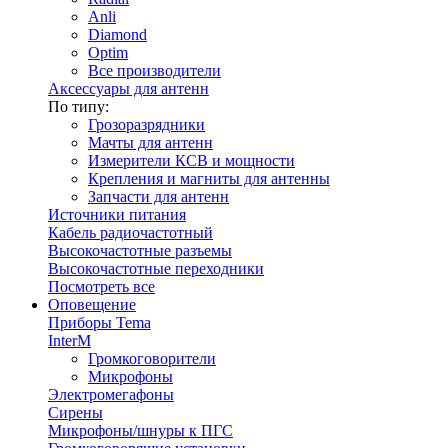
Anli
Diamond
Optim
Все производители
Аксессуары для антенн
По типу:
Грозоразрядники
Мачты для антенн
Измерители КСВ и мощности
Крепления и магниты для антенны
Запчасти для антенн
Источники питания
Кабель радиочастотный
Высокочастотные разъемы
Высокочастотные переходники
Посмотреть все
Оповещение
Приборы Tema
InterM
Громкоговорители
Микрофоны
Электромегафоны
Сирены
Микрофоны/шнуры к ПГС