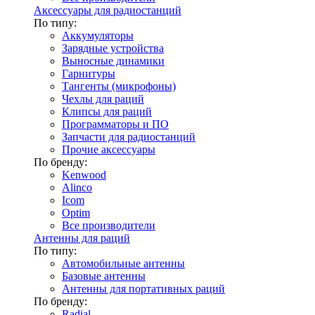
Аксессуары для радиостанций
По типу:
Аккумуляторы
Зарядные устройства
Выносные динамики
Гарнитуры
Тангенты (микрофоны)
Чехлы для раций
Клипсы для раций
Программаторы и ПО
Запчасти для радиостанций
Прочие аксессуары
По бренду:
Kenwood
Alinco
Icom
Optim
Все производители
Антенны для раций
По типу:
Автомобильные антенны
Базовые антенны
Антенны для портативных раций
По бренду:
Radial