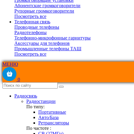
Громкоговорящие установки
Абонентские громкоговорители
Рупорные громкоговорители
Посмотреть все
Телефонная связь
Проводные телефоны
Радиотелефоны
Телефонно-микрофонные гарнитуры
Аксессуары для телефонов
Промышленные телефоны ТАШ
Посмотреть все
МЕНЮ
0
Радиосвязь
Радиостанции
По типу:
Портативные
Авто/База
Ретрансляторы
По частоте :
CB (27МГц)