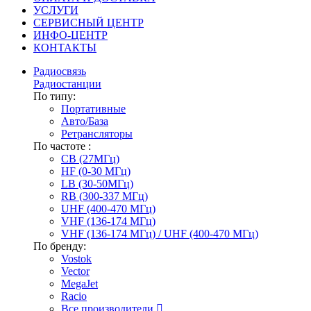
УСЛУГИ
СЕРВИСНЫЙ ЦЕНТР
ИНФО-ЦЕНТР
КОНТАКТЫ
Радиосвязь
Радиостанции
По типу:
Портативные
Авто/База
Ретрансляторы
По частоте :
CB (27МГц)
HF (0-30 МГц)
LB (30-50МГц)
RB (300-337 МГц)
UHF (400-470 МГц)
VHF (136-174 МГц)
VHF (136-174 МГц) / UHF (400-470 МГц)
По бренду:
Vostok
Vector
MegaJet
Racio
Все производители