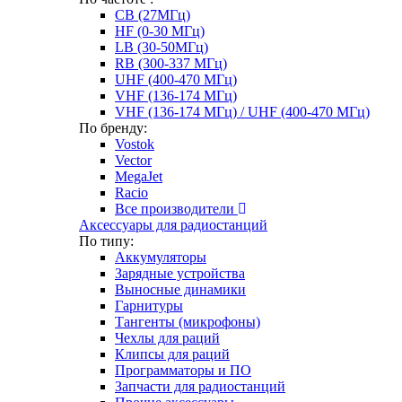
CB (27МГц)
HF (0-30 МГц)
LB (30-50МГц)
RB (300-337 МГц)
UHF (400-470 МГц)
VHF (136-174 МГц)
VHF (136-174 МГц) / UHF (400-470 МГц)
По бренду:
Vostok
Vector
MegaJet
Racio
Все производители
Аксессуары для радиостанций
По типу:
Аккумуляторы
Зарядные устройства
Выносные динамики
Гарнитуры
Тангенты (микрофоны)
Чехлы для раций
Клипсы для раций
Программаторы и ПО
Запчасти для радиостанций