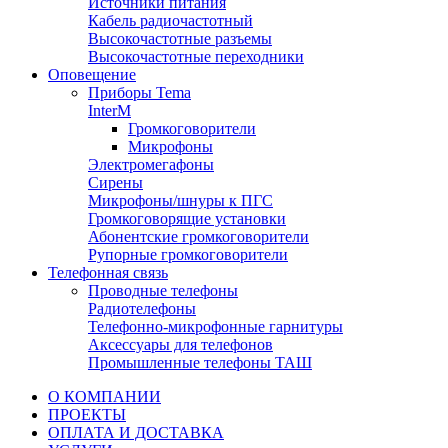
Источники питания
Кабель радиочастотный
Высокочастотные разъемы
Высокочастотные переходники
Оповещение
Приборы Tema
InterM
Громкоговорители
Микрофоны
Электромегафоны
Сирены
Микрофоны/шнуры к ПГС
Громкоговорящие установки
Абонентские громкоговорители
Рупорные громкоговорители
Телефонная связь
Проводные телефоны
Радиотелефоны
Телефонно-микрофонные гарнитуры
Аксессуары для телефонов
Промышленные телефоны ТАШ
О КОМПАНИИ
ПРОЕКТЫ
ОПЛАТА И ДОСТАВКА