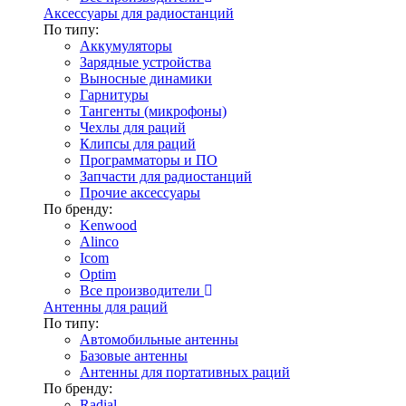
Аксессуары для радиостанций
По типу:
Аккумуляторы
Зарядные устройства
Выносные динамики
Гарнитуры
Тангенты (микрофоны)
Чехлы для раций
Клипсы для раций
Программаторы и ПО
Запчасти для радиостанций
Прочие аксессуары
По бренду:
Kenwood
Alinco
Icom
Optim
Все производители
Антенны для раций
По типу:
Автомобильные антенны
Базовые антенны
Антенны для портативных раций
По бренду:
Radial