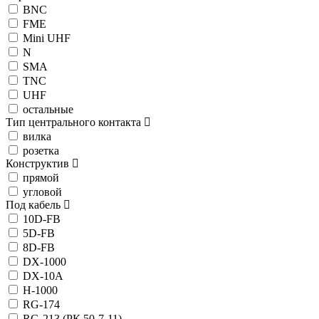
BNC
FME
Mini UHF
N
SMA
TNC
UHF
остальные
Тип центрального контакта
вилка
розетка
Конструктив
прямой
угловой
Под кабель
10D-FB
5D-FB
8D-FB
DX-1000
DX-10A
H-1000
RG-174
RG-213 (РК 50-7-11)