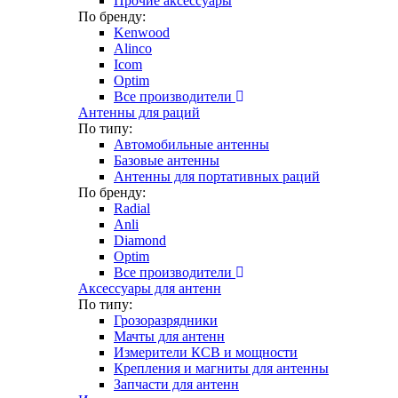
Прочие аксессуары
По бренду:
Kenwood
Alinco
Icom
Optim
Все производители
Антенны для раций
По типу:
Автомобильные антенны
Базовые антенны
Антенны для портативных раций
По бренду:
Radial
Anli
Diamond
Optim
Все производители
Аксессуары для антенн
По типу:
Грозоразрядники
Мачты для антенн
Измерители КСВ и мощности
Крепления и магниты для антенны
Запчасти для антенн