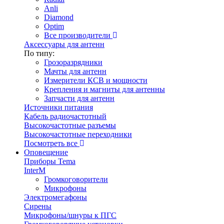
Anli
Diamond
Optim
Все производители
Аксессуары для антенн
По типу:
Грозоразрядники
Мачты для антенн
Измерители КСВ и мощности
Крепления и магниты для антенны
Запчасти для антенн
Источники питания
Кабель радиочастотный
Высокочастотные разъемы
Высокочастотные переходники
Посмотреть все
Оповещение
Приборы Tema
InterM
Громкоговорители
Микрофоны
Электромегафоны
Сирены
Микрофоны/шнуры к ПГС