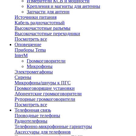
Измерители КСВ и мощности
Крепления и магниты для антенны
Запчасти для антенн
Источники питания
Кабель радиочастотный
Высокочастотные разъемы
Высокочастотные переходники
Посмотреть все
Оповещение
Приборы Tema
InterM
Громкоговорители
Микрофоны
Электромегафоны
Сирены
Микрофоны/шнуры к ПГС
Громкоговорящие установки
Абонентские громкоговорители
Рупорные громкоговорители
Посмотреть все
Телефонная связь
Проводные телефоны
Радиотелефоны
Телефонно-микрофонные гарнитуры
Аксессуары для телефонов