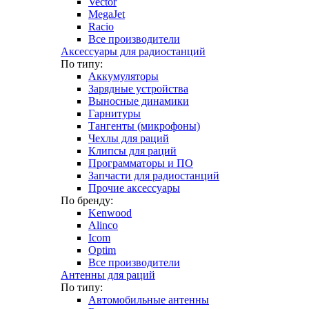
Vector
MegaJet
Racio
Все производители
Аксессуары для радиостанций
По типу:
Аккумуляторы
Зарядные устройства
Выносные динамики
Гарнитуры
Тангенты (микрофоны)
Чехлы для раций
Клипсы для раций
Программаторы и ПО
Запчасти для радиостанций
Прочие аксессуары
По бренду:
Kenwood
Alinco
Icom
Optim
Все производители
Антенны для раций
По типу:
Автомобильные антенны