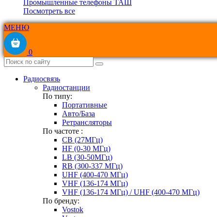
Промышленные телефоны ТАШ
Посмотреть все
МЕНЮ
0
Радиосвязь
Радиостанции
По типу:
Портативные
Авто/База
Ретрансляторы
По частоте :
CB (27МГц)
HF (0-30 МГц)
LB (30-50МГц)
RB (300-337 МГц)
UHF (400-470 МГц)
VHF (136-174 МГц)
VHF (136-174 МГц) / UHF (400-470 МГц)
По бренду:
Vostok