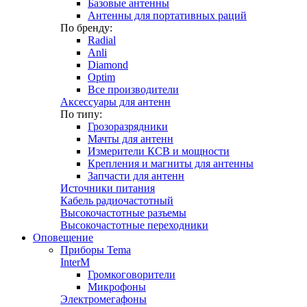
Базовые антенны
Антенны для портативных раций
По бренду:
Radial
Anli
Diamond
Optim
Все производители
Аксессуары для антенн
По типу:
Грозоразрядники
Мачты для антенн
Измерители КСВ и мощности
Крепления и магниты для антенны
Запчасти для антенн
Источники питания
Кабель радиочастотный
Высокочастотные разъемы
Высокочастотные переходники
Оповещение
Приборы Tema
InterM
Громкоговорители
Микрофоны
Электромегафоны