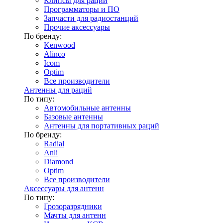
Клипсы для раций
Программаторы и ПО
Запчасти для радиостанций
Прочие аксессуары
По бренду:
Kenwood
Alinco
Icom
Optim
Все производители
Антенны для раций
По типу:
Автомобильные антенны
Базовые антенны
Антенны для портативных раций
По бренду:
Radial
Anli
Diamond
Optim
Все производители
Аксессуары для антенн
По типу:
Грозоразрядники
Мачты для антенн