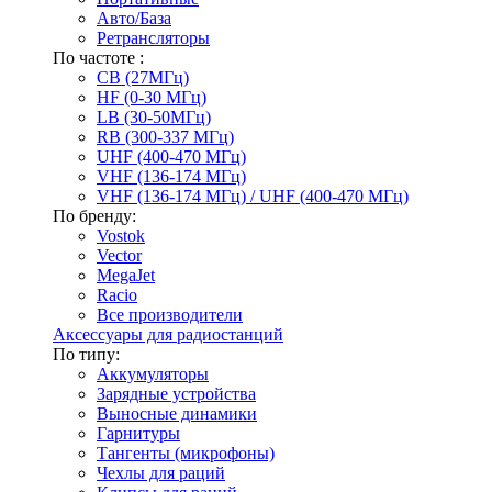
Авто/База
Ретрансляторы
По частоте :
CB (27МГц)
HF (0-30 МГц)
LB (30-50МГц)
RB (300-337 МГц)
UHF (400-470 МГц)
VHF (136-174 МГц)
VHF (136-174 МГц) / UHF (400-470 МГц)
По бренду:
Vostok
Vector
MegaJet
Racio
Все производители
Аксессуары для радиостанций
По типу:
Аккумуляторы
Зарядные устройства
Выносные динамики
Гарнитуры
Тангенты (микрофоны)
Чехлы для раций