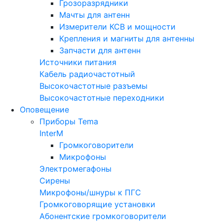
Грозоразрядники
Мачты для антенн
Измерители КСВ и мощности
Крепления и магниты для антенны
Запчасти для антенн
Источники питания
Кабель радиочастотный
Высокочастотные разъемы
Высокочастотные переходники
Оповещение
Приборы Tema
InterM
Громкоговорители
Микрофоны
Электромегафоны
Сирены
Микрофоны/шнуры к ПГС
Громкоговорящие установки
Абонентские громкоговорители