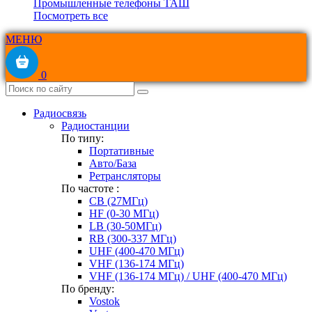
Промышленные телефоны ТАШ
Посмотреть все
МЕНЮ
0
Радиосвязь
Радиостанции
По типу:
Портативные
Авто/База
Ретрансляторы
По частоте :
CB (27МГц)
HF (0-30 МГц)
LB (30-50МГц)
RB (300-337 МГц)
UHF (400-470 МГц)
VHF (136-174 МГц)
VHF (136-174 МГц) / UHF (400-470 МГц)
По бренду:
Vostok