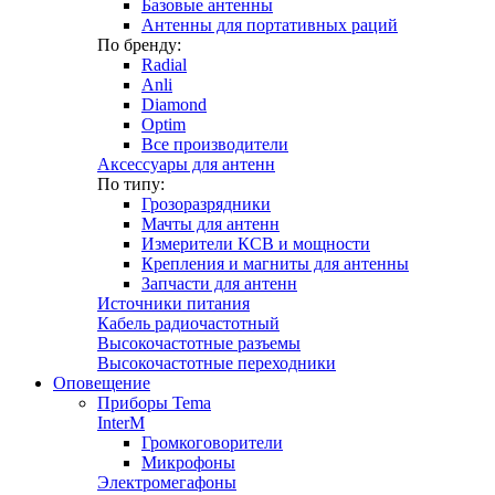
Базовые антенны
Антенны для портативных раций
По бренду:
Radial
Anli
Diamond
Optim
Все производители
Аксессуары для антенн
По типу:
Грозоразрядники
Мачты для антенн
Измерители КСВ и мощности
Крепления и магниты для антенны
Запчасти для антенн
Источники питания
Кабель радиочастотный
Высокочастотные разъемы
Высокочастотные переходники
Оповещение
Приборы Tema
InterM
Громкоговорители
Микрофоны
Электромегафоны