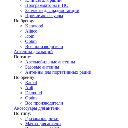
Клипсы для раций
Программаторы и ПО
Запчасти для радиостанций
Прочие аксессуары
По бренду:
Kenwood
Alinco
Icom
Optim
Все производители
Антенны для раций
По типу:
Автомобильные антенны
Базовые антенны
Антенны для портативных раций
По бренду:
Radial
Anli
Diamond
Optim
Все производители
Аксессуары для антенн
По типу:
Грозоразрядники
Мачты для антенн