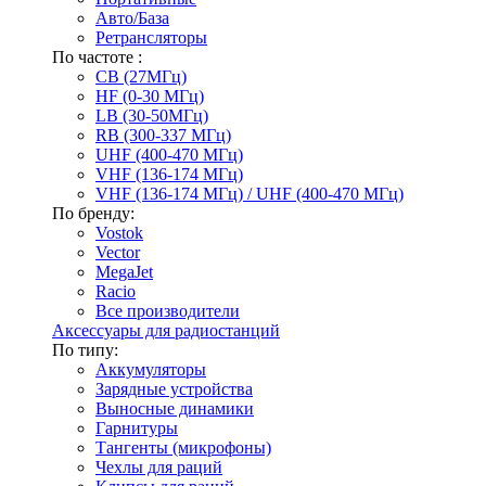
Авто/База
Ретрансляторы
По частоте :
CB (27МГц)
HF (0-30 МГц)
LB (30-50МГц)
RB (300-337 МГц)
UHF (400-470 МГц)
VHF (136-174 МГц)
VHF (136-174 МГц) / UHF (400-470 МГц)
По бренду:
Vostok
Vector
MegaJet
Racio
Все производители
Аксессуары для радиостанций
По типу:
Аккумуляторы
Зарядные устройства
Выносные динамики
Гарнитуры
Тангенты (микрофоны)
Чехлы для раций