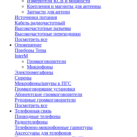
Измерители КСВ и мощности
Крепления и магниты для антенны
Запчасти для антенн
Источники питания
Кабель радиочастотный
Высокочастотные разъемы
Высокочастотные переходники
Посмотреть все
Оповещение
Приборы Tema
InterM
Громкоговорители
Микрофоны
Электромегафоны
Сирены
Микрофоны/шнуры к ПГС
Громкоговорящие установки
Абонентские громкоговорители
Рупорные громкоговорители
Посмотреть все
Телефонная связь
Проводные телефоны
Радиотелефоны
Телефонно-микрофонные гарнитуры
Аксессуары для телефонов