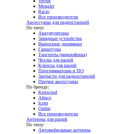
Vector
MegaJet
Racio
Все производители
Аксессуары для радиостанций
По типу:
Аккумуляторы
Зарядные устройства
Выносные динамики
Гарнитуры
Тангенты (микрофоны)
Чехлы для раций
Клипсы для раций
Программаторы и ПО
Запчасти для радиостанций
Прочие аксессуары
По бренду:
Kenwood
Alinco
Icom
Optim
Все производители
Антенны для раций
По типу:
Автомобильные антенны