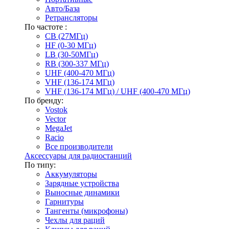
Авто/База
Ретрансляторы
По частоте :
CB (27МГц)
HF (0-30 МГц)
LB (30-50МГц)
RB (300-337 МГц)
UHF (400-470 МГц)
VHF (136-174 МГц)
VHF (136-174 МГц) / UHF (400-470 МГц)
По бренду:
Vostok
Vector
MegaJet
Racio
Все производители
Аксессуары для радиостанций
По типу:
Аккумуляторы
Зарядные устройства
Выносные динамики
Гарнитуры
Тангенты (микрофоны)
Чехлы для раций