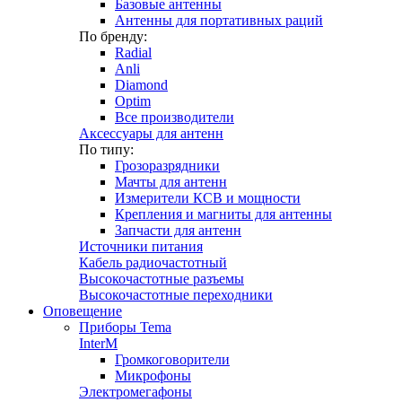
Базовые антенны
Антенны для портативных раций
По бренду:
Radial
Anli
Diamond
Optim
Все производители
Аксессуары для антенн
По типу:
Грозоразрядники
Мачты для антенн
Измерители КСВ и мощности
Крепления и магниты для антенны
Запчасти для антенн
Источники питания
Кабель радиочастотный
Высокочастотные разъемы
Высокочастотные переходники
Оповещение
Приборы Tema
InterM
Громкоговорители
Микрофоны
Электромегафоны