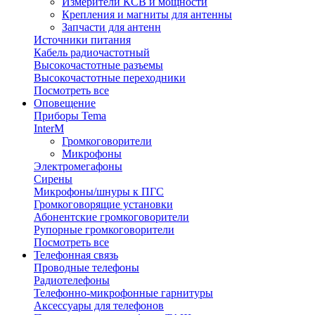
Измерители КСВ и мощности
Крепления и магниты для антенны
Запчасти для антенн
Источники питания
Кабель радиочастотный
Высокочастотные разъемы
Высокочастотные переходники
Посмотреть все
Оповещение
Приборы Tema
InterM
Громкоговорители
Микрофоны
Электромегафоны
Сирены
Микрофоны/шнуры к ПГС
Громкоговорящие установки
Абонентские громкоговорители
Рупорные громкоговорители
Посмотреть все
Телефонная связь
Проводные телефоны
Радиотелефоны
Телефонно-микрофонные гарнитуры
Аксессуары для телефонов