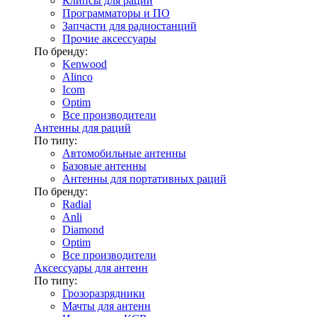
Клипсы для раций
Программаторы и ПО
Запчасти для радиостанций
Прочие аксессуары
По бренду:
Kenwood
Alinco
Icom
Optim
Все производители
Антенны для раций
По типу:
Автомобильные антенны
Базовые антенны
Антенны для портативных раций
По бренду:
Radial
Anli
Diamond
Optim
Все производители
Аксессуары для антенн
По типу:
Грозоразрядники
Мачты для антенн