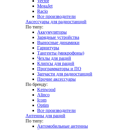
Vector
MegaJet
Racio
Все производители
Аксессуары для радиостанций
По типу:
Аккумуляторы
Зарядные устройства
Выносные динамики
Гарнитуры
Тангенты (микрофоны)
Чехлы для раций
Клипсы для раций
Программаторы и ПО
Запчасти для радиостанций
Прочие аксессуары
По бренду:
Kenwood
Alinco
Icom
Optim
Все производители
Антенны для раций
По типу:
Автомобильные антенны