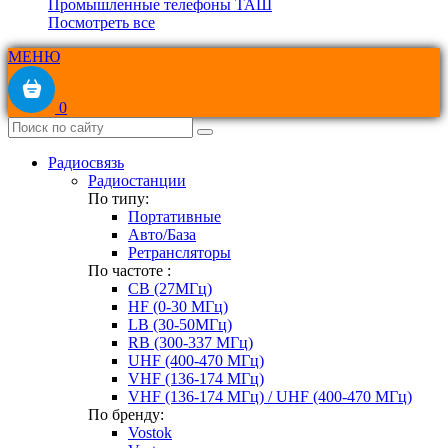
Промышленные телефоны ТАШ
Посмотреть все
МЕНЮ
0
Радиосвязь
Радиостанции
По типу:
Портативные
Авто/База
Ретрансляторы
По частоте :
CB (27МГц)
HF (0-30 МГц)
LB (30-50МГц)
RB (300-337 МГц)
UHF (400-470 МГц)
VHF (136-174 МГц)
VHF (136-174 МГц) / UHF (400-470 МГц)
По бренду:
Vostok