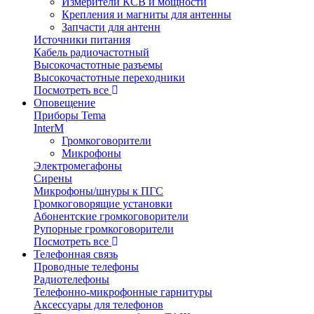
Измерители КСВ и мощности
Крепления и магниты для антенны
Запчасти для антенн
Источники питания
Кабель радиочастотный
Высокочастотные разъемы
Высокочастотные переходники
Посмотреть все
Оповещение
Приборы Tema
InterM
Громкоговорители
Микрофоны
Электромегафоны
Сирены
Микрофоны/шнуры к ПГС
Громкоговорящие установки
Абонентские громкоговорители
Рупорные громкоговорители
Посмотреть все
Телефонная связь
Проводные телефоны
Радиотелефоны
Телефонно-микрофонные гарнитуры
Аксессуары для телефонов