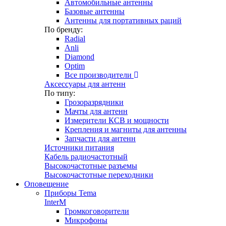
Автомобильные антенны
Базовые антенны
Антенны для портативных раций
По бренду:
Radial
Anli
Diamond
Optim
Все производители
Аксессуары для антенн
По типу:
Грозоразрядники
Мачты для антенн
Измерители КСВ и мощности
Крепления и магниты для антенны
Запчасти для антенн
Источники питания
Кабель радиочастотный
Высокочастотные разъемы
Высокочастотные переходники
Оповещение
Приборы Tema
InterM
Громкоговорители
Микрофоны