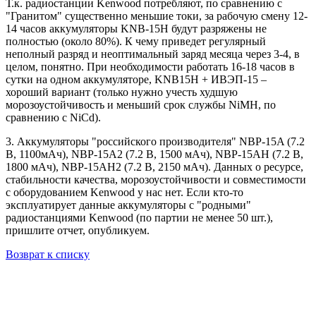
Т.к. радиостанции Kenwood потребляют, по сравнению с
"Гранитом" существенно меньшие токи, за рабочую смену 12-
14 часов аккумуляторы KNB-15Н будут разряжены не
полностью (около 80%). К чему приведет регулярный
неполный разряд и неоптимальный заряд месяца через 3-4, в
целом, понятно. При необходимости работать 16-18 часов в
сутки на одном аккумуляторе, KNB15Н + ИВЭП-15 –
хороший вариант (только нужно учесть худшую
морозоустойчивость и меньший срок службы NiMH, по
сравнению с NiCd).
3. Аккумуляторы "российского производителя" NBP-15A (7.2
В, 1100мАч), NBP-15A2 (7.2 В, 1500 мАч), NBP-15AН (7.2 В,
1800 мАч), NBP-15AН2 (7.2 В, 2150 мАч). Данных о ресурсе,
стабильности качества, морозоустойчивости и совместимости
с оборудованием Kenwood у нас нет. Если кто-то
эксплуатирует данные аккумуляторы с "родными"
радиостанциями Kenwood (по партии не менее 50 шт.),
пришлите отчет, опубликуем.
Возврат к списку