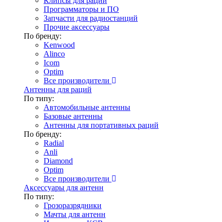
Клипсы для раций
Программаторы и ПО
Запчасти для радиостанций
Прочие аксессуары
По бренду:
Kenwood
Alinco
Icom
Optim
Все производители
Антенны для раций
По типу:
Автомобильные антенны
Базовые антенны
Антенны для портативных раций
По бренду:
Radial
Anli
Diamond
Optim
Все производители
Аксессуары для антенн
По типу:
Грозоразрядники
Мачты для антенн