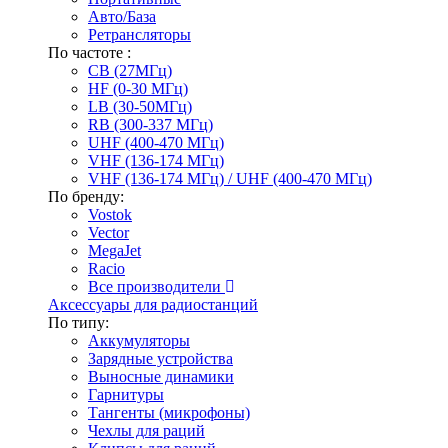
Авто/База
Ретрансляторы
По частоте :
CB (27МГц)
HF (0-30 МГц)
LB (30-50МГц)
RB (300-337 МГц)
UHF (400-470 МГц)
VHF (136-174 МГц)
VHF (136-174 МГц) / UHF (400-470 МГц)
По бренду:
Vostok
Vector
MegaJet
Racio
Все производители
Аксессуары для радиостанций
По типу:
Аккумуляторы
Зарядные устройства
Выносные динамики
Гарнитуры
Тангенты (микрофоны)
Чехлы для раций