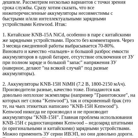
дешевле. Рассмотрим несколько вариантов с точки зрения
срока службы. Сразу хотим сказать, что все
нижеперечисленные аккумуляторы несовместимы с
быстрыми и/или интеллектуальными зарядными
устройствами Kenwood. Итак:
1. Китайские KNB-15A NiCd, особенно в паре с китайскими
же зарядными устройствами. Просто без комментариев. Через
3 месяца ежедневной работы выбрасывается 70-80%.
Виновато и качество «пальцев» и большой разброс емкости
аккумуляторов в одной батарее, отсутствие отключения от ЗУ
при полном заряде и большой "запас" напряжения ЗУ
(наверное, делают "на всякий случай" под разные
аккумуляторы).
2. Аккумуляторы KNB-15Н NiMH (7.2 В, 1800-2150 мАч).
Производители разные, качество тоже. Попадаются как
довольно неплохие экземпляры (например "Гранитовские", на
которых нет слова "Kenwood"), так и откровенный брак (это
те, на чьих этикетках написано "KNB-15H Kenwood").
Kenwood никогда не производил и не производит
аккумуляторы "KNB-15H". Главная проблема использования
KNB-15Н с радиостанциями Kenwood – недозаряд штатными
(и оригинальными и китайскими) зарядными устройствами.
Можно применить ЗУ серии ИВЭП, но они довольно дороги.