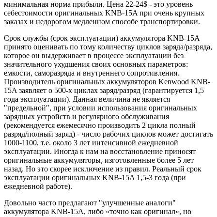
минимальная норма прибыли. Цена 22-24$ - это уровень
себестоимости оригинальных KNB-15A при очень крупных
заказах и недорогом медленном способе транспортировки.
Срок службы (срок эксплуатации) аккумулятора KNB-15A
принято оценивать по тому количеству циклов заряда/разряда,
которое он выдерживает в процессе эксплуатации без
значительного ухудшения своих основных параметров:
емкости, саморазряда и внутреннего сопротивления.
Производитель оригинальных аккумуляторов Kenwood KNB-
15A заявляет о 500-х циклах заряд/разряд (гарантируется 1,5
года эксплуатации). Данная величина не является
"предельной", при условии использования оригинальных
зарядных устройств и регулярного обслуживания
(рекомендуется ежемесячно производить 2 цикла полный
разряд/полный заряд) - число рабочих циклов может достигать
1000-1100, т.е. около 3 лет интенсивной ежедневной
эксплуатации. Иногда к нам на восстановление приносят
оригинальные аккумуляторы, изготовленные более 5 лет
назад. Но это скорее исключение из правил. Реальный срок
эксплуатации оригинальных KNB-15A 1,5-3 года (при
ежедневной работе).
Довольно часто предлагают "улучшенные аналоги"
аккумулятора KNB-15A, либо «точно как оригинал», но