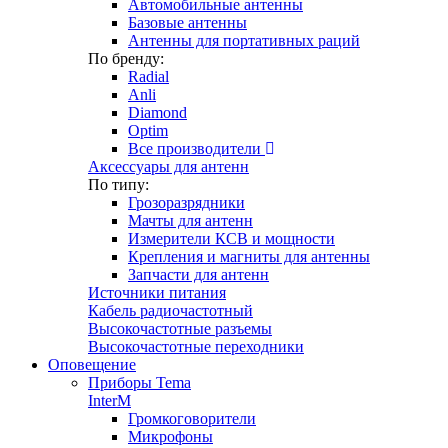
Автомобильные антенны
Базовые антенны
Антенны для портативных раций
По бренду:
Radial
Anli
Diamond
Optim
Все производители
Аксессуары для антенн
По типу:
Грозоразрядники
Мачты для антенн
Измерители КСВ и мощности
Крепления и магниты для антенны
Запчасти для антенн
Источники питания
Кабель радиочастотный
Высокочастотные разъемы
Высокочастотные переходники
Оповещение
Приборы Tema
InterM
Громкоговорители
Микрофоны