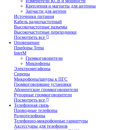
Измерители КСВ и мощности
Крепления и магниты для антенны
Запчасти для антенн
Источники питания
Кабель радиочастотный
Высокочастотные разъемы
Высокочастотные переходники
Посмотреть все
Оповещение
Приборы Tema
InterM
Громкоговорители
Микрофоны
Электромегафоны
Сирены
Микрофоны/шнуры к ПГС
Громкоговорящие установки
Абонентские громкоговорители
Рупорные громкоговорители
Посмотреть все
Телефонная связь
Проводные телефоны
Радиотелефоны
Телефонно-микрофонные гарнитуры
Аксессуары для телефонов