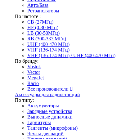
Авто/База
Ретрансляторы
По частоте :
CB (27МГц)
HF (0-30 МГц)
LB (30-50МГц)
RB (300-337 МГц)
UHF (400-470 МГц)
VHF (136-174 МГц)
VHF (136-174 МГц) / UHF (400-470 МГц)
По бренду:
Vostok
Vector
MegaJet
Racio
Все производители
Аксессуары для радиостанций
По типу:
Аккумуляторы
Зарядные устройства
Выносные динамики
Гарнитуры
Тангенты (микрофоны)
Чехлы для раций