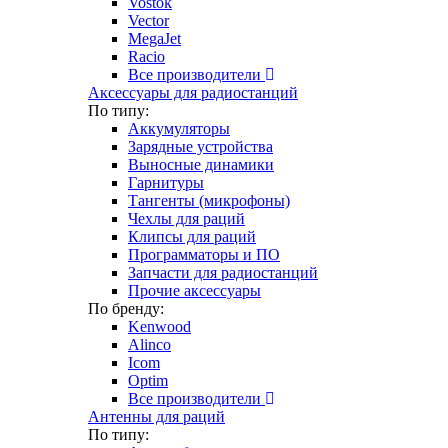
Vostok
Vector
MegaJet
Racio
Все производители
Аксессуары для радиостанций
По типу:
Аккумуляторы
Зарядные устройства
Выносные динамики
Гарнитуры
Тангенты (микрофоны)
Чехлы для раций
Клипсы для раций
Программаторы и ПО
Запчасти для радиостанций
Прочие аксессуары
По бренду:
Kenwood
Alinco
Icom
Optim
Все производители
Антенны для раций
По типу: