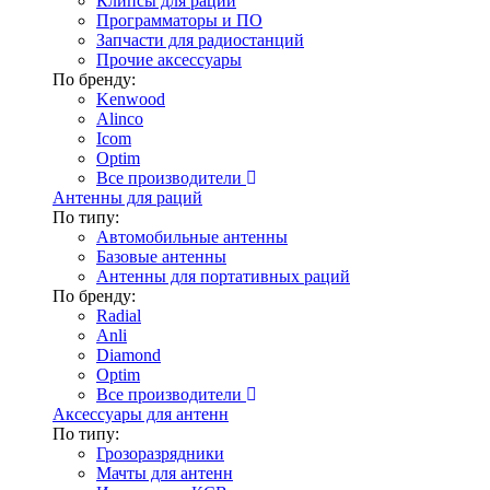
Клипсы для раций
Программаторы и ПО
Запчасти для радиостанций
Прочие аксессуары
По бренду:
Kenwood
Alinco
Icom
Optim
Все производители
Антенны для раций
По типу:
Автомобильные антенны
Базовые антенны
Антенны для портативных раций
По бренду:
Radial
Anli
Diamond
Optim
Все производители
Аксессуары для антенн
По типу:
Грозоразрядники
Мачты для антенн