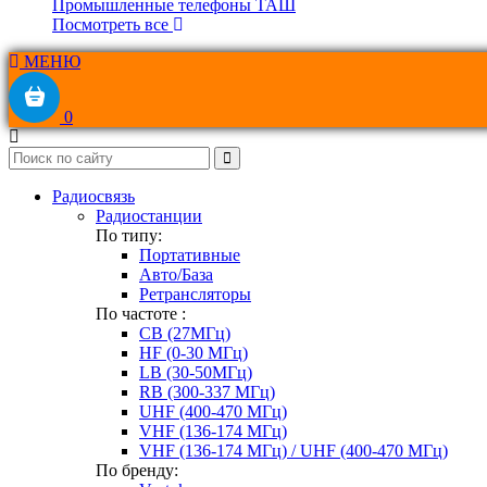
Промышленные телефоны ТАШ
Посмотреть все
МЕНЮ
0
Радиосвязь
Радиостанции
По типу:
Портативные
Авто/База
Ретрансляторы
По частоте :
CB (27МГц)
HF (0-30 МГц)
LB (30-50МГц)
RB (300-337 МГц)
UHF (400-470 МГц)
VHF (136-174 МГц)
VHF (136-174 МГц) / UHF (400-470 МГц)
По бренду: