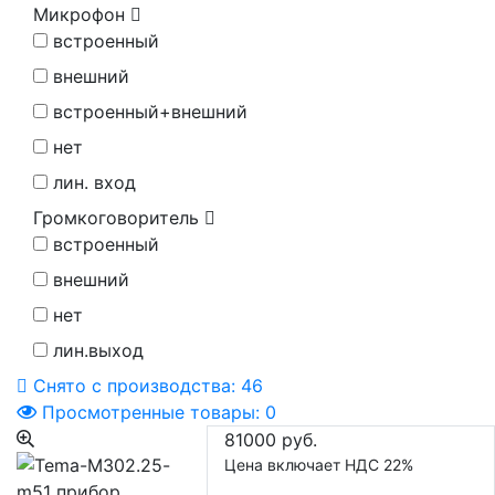
Микрофон
встроенный
внешний
встроенный+внешний
нет
лин. вход
Громкоговоритель
встроенный
внешний
нет
лин.выход
Снято с производства:
46
Просмотренные товары:
0
81000 руб.
Цена включает НДС 22%