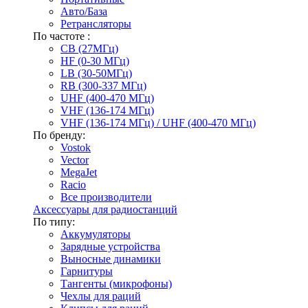
Авто/База
Ретрансляторы
По частоте :
CB (27МГц)
HF (0-30 МГц)
LB (30-50МГц)
RB (300-337 МГц)
UHF (400-470 МГц)
VHF (136-174 МГц)
VHF (136-174 МГц) / UHF (400-470 МГц)
По бренду:
Vostok
Vector
MegaJet
Racio
Все производители
Аксессуары для радиостанций
По типу:
Аккумуляторы
Зарядные устройства
Выносные динамики
Гарнитуры
Тангенты (микрофоны)
Чехлы для раций