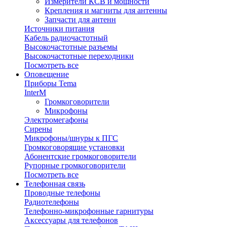
Измерители КСВ и мощности
Крепления и магниты для антенны
Запчасти для антенн
Источники питания
Кабель радиочастотный
Высокочастотные разъемы
Высокочастотные переходники
Посмотреть все
Оповещение
Приборы Tema
InterM
Громкоговорители
Микрофоны
Электромегафоны
Сирены
Микрофоны/шнуры к ПГС
Громкоговорящие установки
Абонентские громкоговорители
Рупорные громкоговорители
Посмотреть все
Телефонная связь
Проводные телефоны
Радиотелефоны
Телефонно-микрофонные гарнитуры
Аксессуары для телефонов