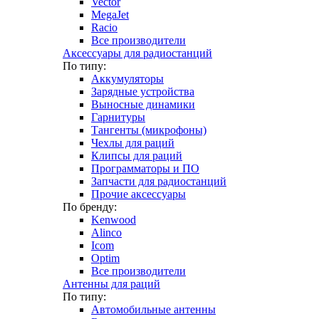
Vector
MegaJet
Racio
Все производители
Аксессуары для радиостанций
По типу:
Аккумуляторы
Зарядные устройства
Выносные динамики
Гарнитуры
Тангенты (микрофоны)
Чехлы для раций
Клипсы для раций
Программаторы и ПО
Запчасти для радиостанций
Прочие аксессуары
По бренду:
Kenwood
Alinco
Icom
Optim
Все производители
Антенны для раций
По типу:
Автомобильные антенны