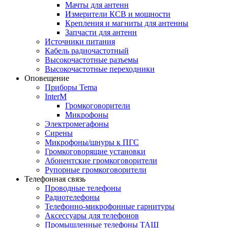
Мачты для антенн
Измерители КСВ и мощности
Крепления и магниты для антенны
Запчасти для антенн
Источники питания
Кабель радиочастотный
Высокочастотные разъемы
Высокочастотные переходники
Оповещение
Приборы Tema
InterM
Громкоговорители
Микрофоны
Электромегафоны
Сирены
Микрофоны/шнуры к ПГС
Громкоговорящие установки
Абонентские громкоговорители
Рупорные громкоговорители
Телефонная связь
Проводные телефоны
Радиотелефоны
Телефонно-микрофонные гарнитуры
Аксессуары для телефонов
Промышленные телефоны ТАШ