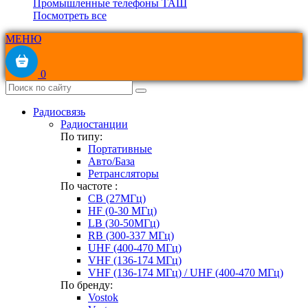
Промышленные телефоны ТАШ
Посмотреть все
МЕНЮ
0
Радиосвязь
Радиостанции
По типу:
Портативные
Авто/База
Ретрансляторы
По частоте :
CB (27МГц)
HF (0-30 МГц)
LB (30-50МГц)
RB (300-337 МГц)
UHF (400-470 МГц)
VHF (136-174 МГц)
VHF (136-174 МГц) / UHF (400-470 МГц)
По бренду:
Vostok