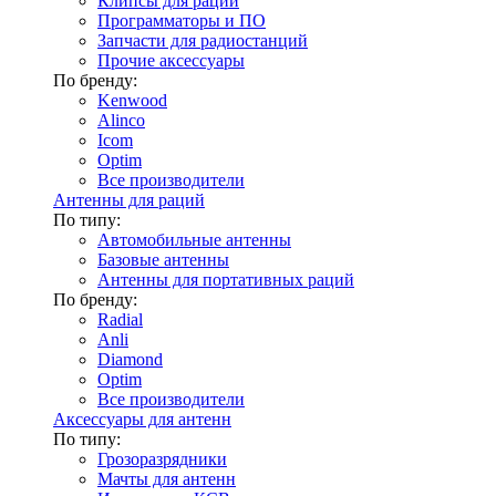
Клипсы для раций
Программаторы и ПО
Запчасти для радиостанций
Прочие аксессуары
По бренду:
Kenwood
Alinco
Icom
Optim
Все производители
Антенны для раций
По типу:
Автомобильные антенны
Базовые антенны
Антенны для портативных раций
По бренду:
Radial
Anli
Diamond
Optim
Все производители
Аксессуары для антенн
По типу:
Грозоразрядники
Мачты для антенн