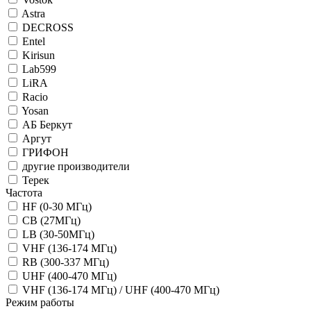
Astra
DECROSS
Entel
Kirisun
Lab599
LiRA
Racio
Yosan
АБ Беркут
Аргут
ГРИФОН
другие производители
Терек
Частота
HF (0-30 МГц)
CB (27МГц)
LB (30-50МГц)
VHF (136-174 МГц)
RB (300-337 МГц)
UHF (400-470 МГц)
VHF (136-174 МГц) / UHF (400-470 МГц)
Режим работы