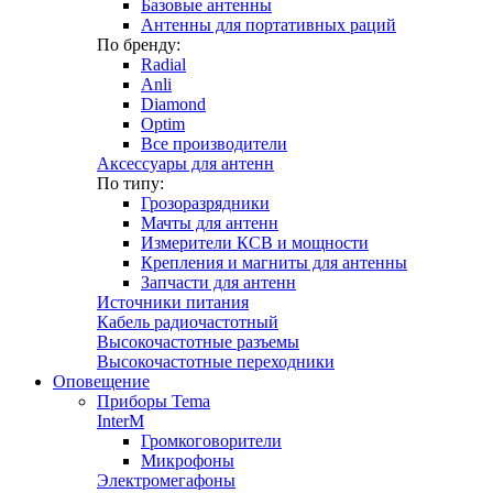
Базовые антенны
Антенны для портативных раций
По бренду:
Radial
Anli
Diamond
Optim
Все производители
Аксессуары для антенн
По типу:
Грозоразрядники
Мачты для антенн
Измерители КСВ и мощности
Крепления и магниты для антенны
Запчасти для антенн
Источники питания
Кабель радиочастотный
Высокочастотные разъемы
Высокочастотные переходники
Оповещение
Приборы Tema
InterM
Громкоговорители
Микрофоны
Электромегафоны